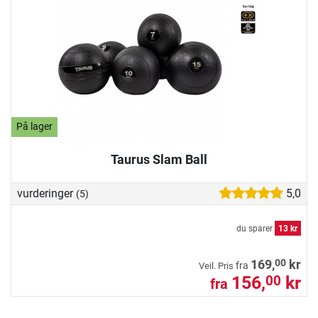
På lager
Taurus Slam Ball
vurderinger
5,0
(5)
du sparer
13 kr
00
169,
kr
fra
Veil. Pris
156,
kr
00
fra