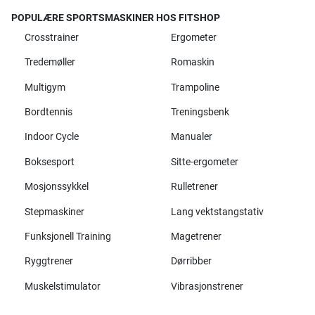
POPULÆRE SPORTSMASKINER HOS FITSHOP
Crosstrainer
Ergometer
Tredemøller
Romaskin
Multigym
Trampoline
Bordtennis
Treningsbenk
Indoor Cycle
Manualer
Boksesport
Sitte-ergometer
Mosjonssykkel
Rulletrener
Stepmaskiner
Lang vektstangstativ
Funksjonell Training
Magetrener
Ryggtrener
Dørribber
Muskelstimulator
Vibrasjonstrener