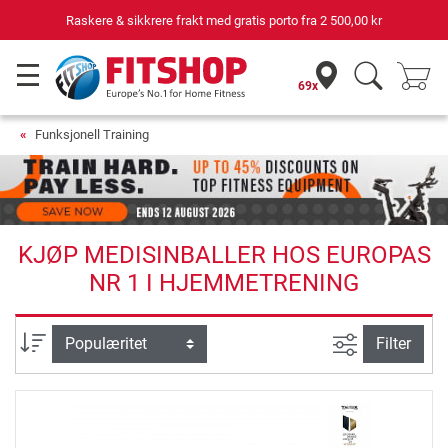
Raskere & sikkrere frakt med gratis porto fra
2 500,00 kr
69x
Funksjonell Training
KJØP MEDISINBALLER HOS EUROPAS
NR 1 I HJEMMETRENING
Avansert sø
sortering
Filter