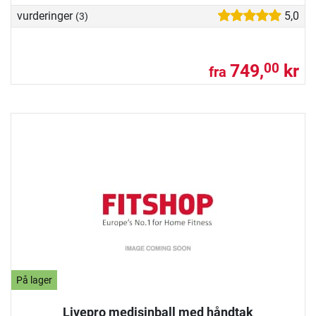
vurderinger
5,0
(3)
749,
kr
00
fra
På lager
Livepro medisinball med håndtak