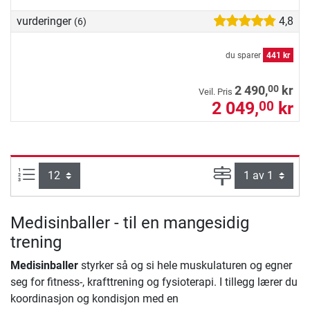
vurderinger
4,8
(6)
du sparer
441 kr
00
2 490,
kr
Veil. Pris
2 049,
kr
00
Produkter pr. side:
Side
Medisinballer - til en mangesidig
trening
Medisinballer
styrker så og si hele muskulaturen og egner
seg for fitness-, krafttrening og fysioterapi. I tillegg lærer du
koordinasjon og kondisjon med en