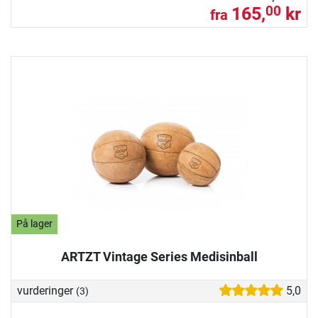
165,
kr
00
fra
På lager
ARTZT Vintage Series Medisinball
vurderinger
5,0
(3)