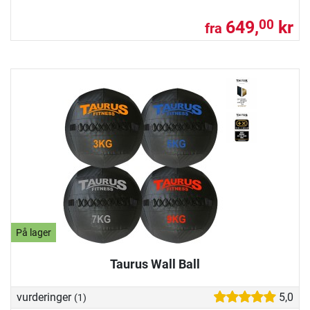
649,
kr
00
fra
På lager
Taurus Wall Ball
vurderinger
5,0
(1)