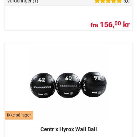
vurderinger
5,0
(1)
156,
kr
00
fra
Ikke på lager
Centr x Hyrox Wall Ball