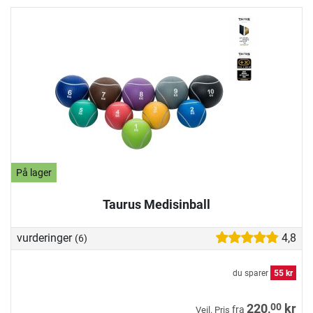
På lager
Taurus Medisinball
vurderinger
4,8
(6)
du sparer
55 kr
00
220,
kr
fra
Veil. Pris