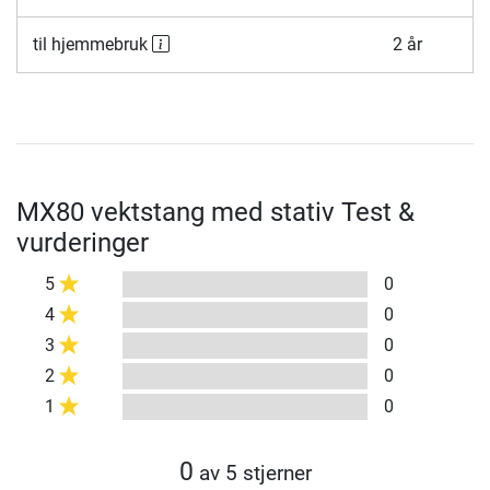
til hjemmebruk
2 år
MX80 vektstang med stativ Test &
vurderinger
5
0
4
0
3
0
2
0
1
0
0
av 5 stjerner