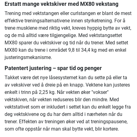
Erstatt mange vektskiver med MX80 vekstang
Trening med vektstangen eller curlstangen er blant de mest
effektive treningsalternativene innen styrketrening. For å
trene musklene med riktig vekt, kreves hyppig bytte av vekt,
og de må alltid være tilgjengelige. Med vektstangsettet
MX80 sparer du vektskiver og tid når du trener. Med settet
MX80 kan du trene i området 9,8 til 34,4 kg med en enkel
justeringsmekanisme.
Patentert justering – spar tid og penger
Takket være det nye låsesystemet kan du sette på eller ta
av vekskiver ved å dreie på en knapp. Vektene kan justeres
enkelt i trinn på 2,25 kg. Når vekten øker "vokser"
vektskiven, når vekten reduseres blir den mindre. Med
vektstativet som er inkludert i settet kan du enkelt legge fra
deg vektskivene og du har dem alltid i nærheten når du
trener. Effekten av treningen øker ved at treningspausene,
som ofte oppstår når man skal bytte vekt, blir kortere.