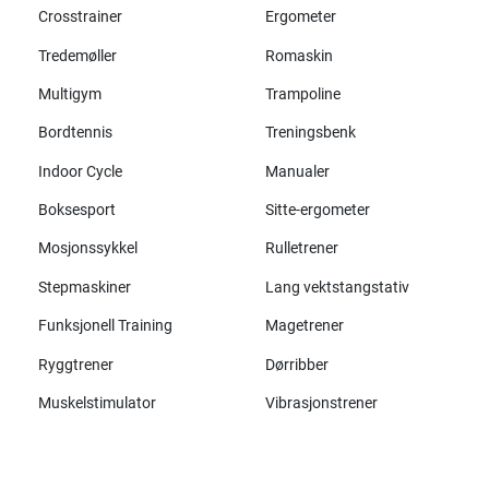
Crosstrainer
Ergometer
Tredemøller
Romaskin
Multigym
Trampoline
Bordtennis
Treningsbenk
Indoor Cycle
Manualer
Boksesport
Sitte-ergometer
Mosjonssykkel
Rulletrener
Stepmaskiner
Lang vektstangstativ
Funksjonell Training
Magetrener
Ryggtrener
Dørribber
Muskelstimulator
Vibrasjonstrener
Alle merker