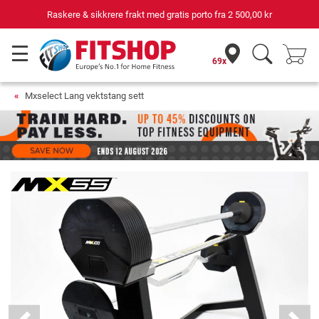
Raskere & sikkrere frakt med gratis porto fra
2 500,00 kr
69x
Mxselect Lang vektstang sett