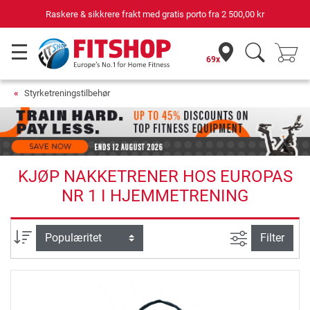
Raskere & sikkrere frakt med gratis porto fra
2 500,00 kr
69x
Styrketreningstilbehør
KJØP NAKKETRENER HOS EUROPAS
NR 1 I HJEMMETRENING
Avansert sø
sortering
Filter