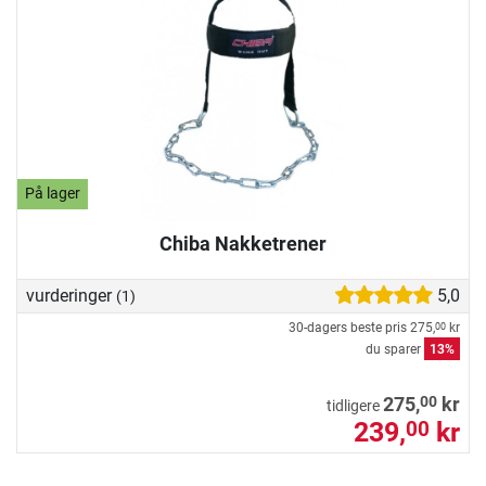
På lager
Chiba Nakketrener
vurderinger
5,0
(1)
30-dagers beste pris
275,
kr
00
du sparer
13%
00
275,
kr
tidligere
239,
kr
00