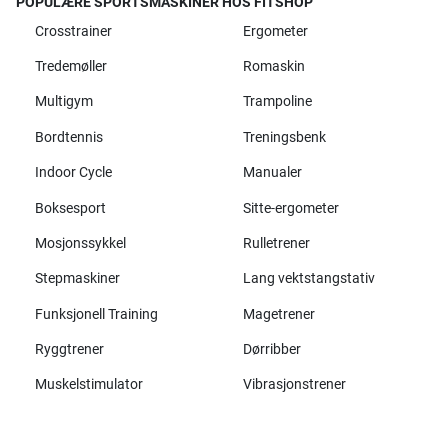
POPULÆRE SPORTSMASKINER HOS FITSHOP
Crosstrainer
Ergometer
Tredemøller
Romaskin
Multigym
Trampoline
Bordtennis
Treningsbenk
Indoor Cycle
Manualer
Boksesport
Sitte-ergometer
Mosjonssykkel
Rulletrener
Stepmaskiner
Lang vektstangstativ
Funksjonell Training
Magetrener
Ryggtrener
Dørribber
Muskelstimulator
Vibrasjonstrener
Alle merker