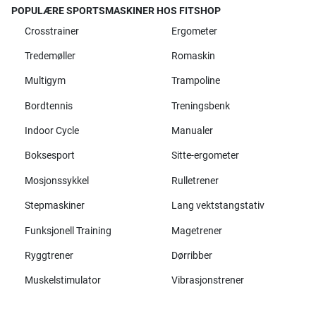
POPULÆRE SPORTSMASKINER HOS FITSHOP
Crosstrainer
Ergometer
Tredemøller
Romaskin
Multigym
Trampoline
Bordtennis
Treningsbenk
Indoor Cycle
Manualer
Boksesport
Sitte-ergometer
Mosjonssykkel
Rulletrener
Stepmaskiner
Lang vektstangstativ
Funksjonell Training
Magetrener
Ryggtrener
Dørribber
Muskelstimulator
Vibrasjonstrener