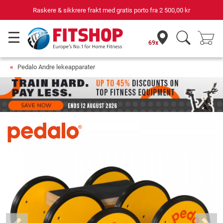
Raskere & sikkrere frakt med gratis porto fra
2 500,00 kr
69x
Pedalo Andre lekeapparater