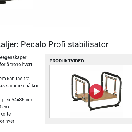
ljer: Pedalo Profi stabilisator
peegenskaper
PRODUKTVIDEO
or å trene hvert
m kan tas fra
lås sammen på kort
tiplex 54x35 cm
13 cm
 korte
for hver