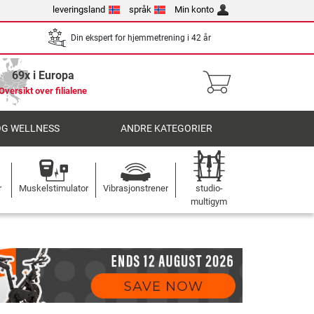
leveringsland
språk
Min konto
Din ekspert for hjemmetrening i 42 år
69x i Europa
Oversikt over filialene
OG WELLNESS
ANDRE KATEGORIER
r
Muskelstimulator
Vibrasjonstrener
studio-
multigym