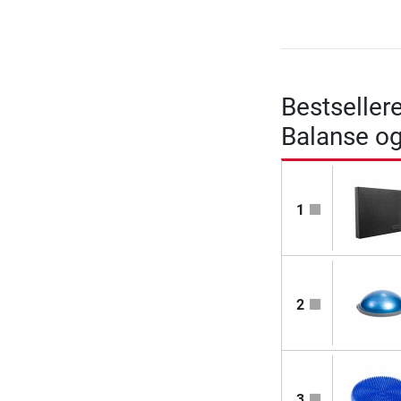
Bestseller
Balanse og
1
2
3