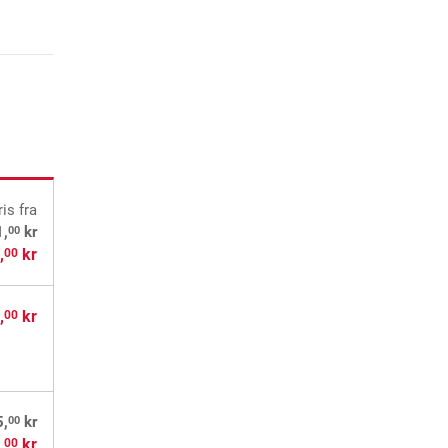
ris
fra
00
1,
kr
,
kr
00
,
kr
00
00
5,
kr
,
kr
00