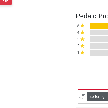
Pedalo Prof
5
4
3
2
1
sortering