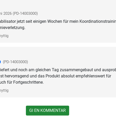
ni 2026
(PD-14003000)
abilisator jetzt seit einigen Wochen für mein Koordinationstraini
nieverletzung.
nyttig
(PD-14003000)
eliefert und noch am gleichen Tag zusammengebaut und ausprob
ist hervorragend und das Produkt absolut empfehlenswert für
uch für Fortgeschrittene.
nyttig
GI EN KOMMENTAR