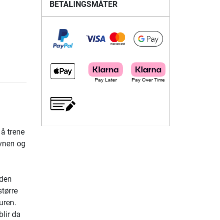
BETALINGSMÅTER
 å trene
evnen og
 den
større
turen.
blir da