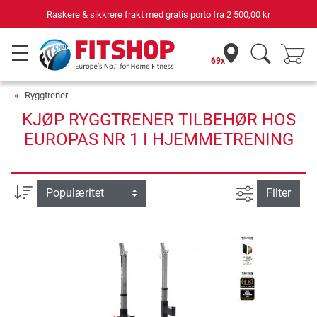
Raskere & sikkrere frakt med gratis porto fra
2 500,00 kr
69x
Ryggtrener
KJØP RYGGTRENER TILBEHØR HOS
EUROPAS NR 1 I HJEMMETRENING
Avansert sø
sortering
Filter