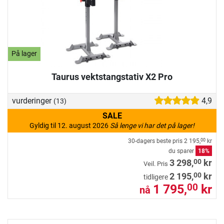
På lager
Taurus vektstangstativ X2 Pro
vurderinger
4,9
(13)
SALE
Gyldig til 12. august 2026
Så lenge vi har det på lager!
30-dagers beste pris
2 195,
kr
00
du sparer
18%
00
3 298,
kr
Veil. Pris
00
2 195,
kr
tidligere
1 795,
kr
00
nå