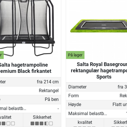
r
På lager
Salta Royal Basegrou
Salta hagetrampoline
rektangulær hagetrampo
emium Black firkantet
Sports
ter
fra 214 cm
Diameter
fra 
Rektangel
Form
Rek
e
På ben
Høyde
Maksimal belastbarhet
-
Maksimal belastbarhet
valitet
Sikkerhet
kvalitet
Sikker