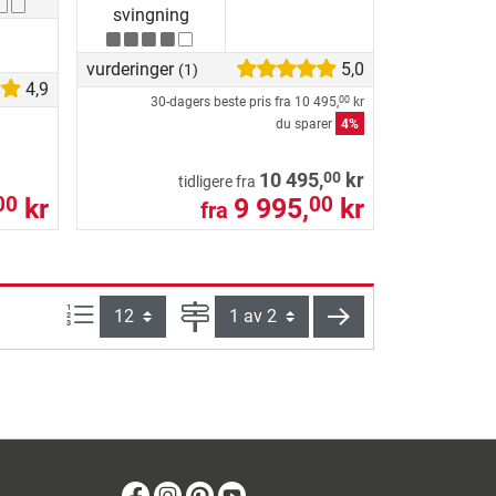
svingning
vurderinger
5,0
(1)
4,9
30-dagers beste pris fra
10 495,
kr
00
du sparer
4%
00
10 495,
kr
tidligere fra
kr
9 995,
kr
00
00
fra
Produkter pr. side:
Side
videre
Facebook
Instagram
Pinterest
Youtube