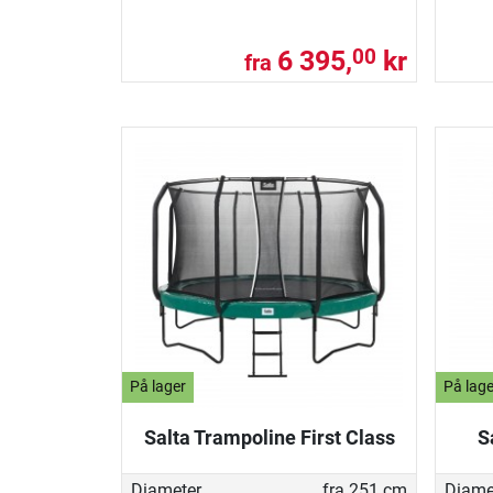
6 395,
kr
00
fra
På lager
På lage
Salta Trampoline First Class
S
Diameter
fra 251 cm
Diame