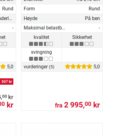
Rund
Form
Rund
Flatt underlag
Høyde
På ben
-
Maksimal belastbarhet
-
het
kvalitet
Sikkerhet
svingning
5,0
vurderinger
5,0
(5)
507 kr
00
,
kr
kr
2 995,
kr
00
00
fra