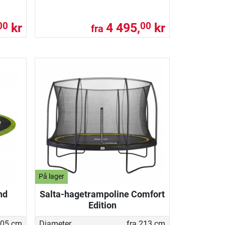
kr
4 495,
kr
00
00
fra
På lager
nd
Salta-hagetrampoline Comfort
Edition
305 cm
Diameter
fra 213 cm