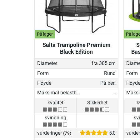
På lager
På lage
Salta Trampoline Premium
S
Black Edition
Bas
Diameter
fra 305 cm
Diame
Form
Rund
Form
Høyde
På ben
Høyd
Maksimal belastbarhet
-
kvalitet
Sikkerhet
k
svingning
sv
vurderinger
5,0
vurde
(79)