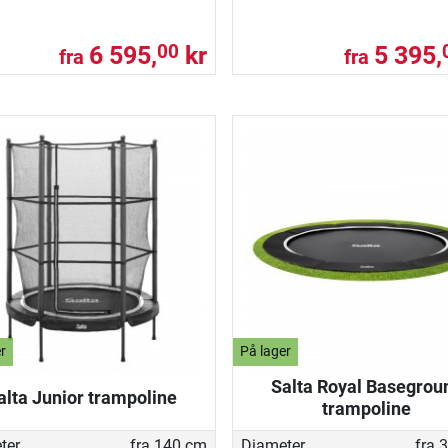
6 595,
kr
5 395,
00
fra
fra
r
På lager
Salta Royal Basegrou
alta Junior trampoline
trampoline
ter
fra 140 cm
Diameter
fra 