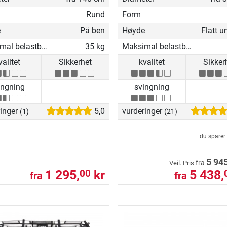
Rund
Form
e
På ben
Høyde
Maksimal belastbarhet
35 kg
Maksimal belastbarhet
valitet
Sikkerhet
kvalitet
Sikker
ingning
svingning
ringer
5,0
vurderinger
(1)
(21)
du sparer
5 945
fra
Veil. Pris
1 295,
kr
5 438,
00
fra
fra