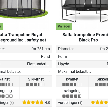
r
På lager
alta Trampoline Royal
Salta trampoline Prem
eground incl. safety net
Black Pro
ter
fra 251 cm
Diameter
fra 
Rund
Form
e
Flatt underlag
Høyde
Maksimal belastbarhet
-
Maksimal belastbarhet
valitet
Sikkerhet
kvalitet
Sikker
ingning
svingning
ringer
4,8
vurderinger
(4)
(1)