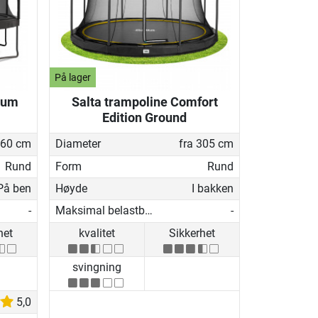
På lager
ium
Salta trampoline Comfort
Edition Ground
260 cm
Diameter
fra 305 cm
Rund
Form
Rund
På ben
Høyde
I bakken
-
Maksimal belastbarhet
-
het
kvalitet
Sikkerhet
svingning
5,0