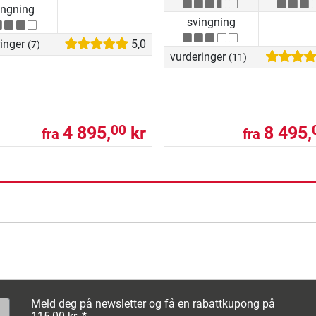
ingning
svingning
ringer
5,0
(7)
vurderinger
(11)
4 895,
kr
8 495,
00
fra
fra
Meld deg på newsletter og få en rabattkupong på