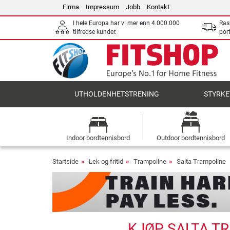
Firma
Impressum
Jobb
Kontakt
I hele Europa har vi mer enn 4.000.000
Ras
tilfredse kunder.
por
UTHOLDENHETSTRENING
STYRKE
Indoor bordtennisbord
Outdoor bordtennisbord
Startside
Lek og fritid
Trampoline
Salta Trampoline
KJØP SALTA T