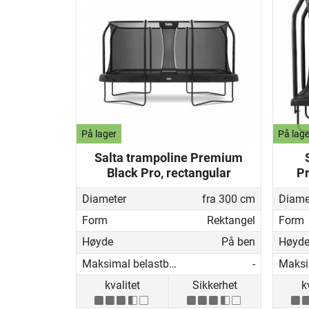
På lager
På lage
Salta trampoline Premium
Black Pro, rectangular
Pr
Diameter
fra 300 cm
Diame
Form
Rektangel
Form
Høyde
På ben
Høyd
Maksimal belastbarhet
-
kvalitet
Sikkerhet
k