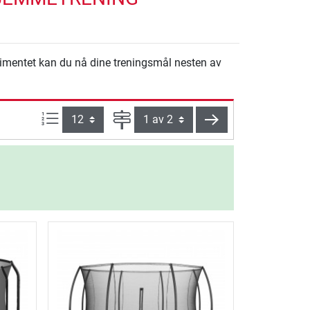
ortimentet kan du nå dine treningsmål nesten av
Produkter pr. side:
Side
videre