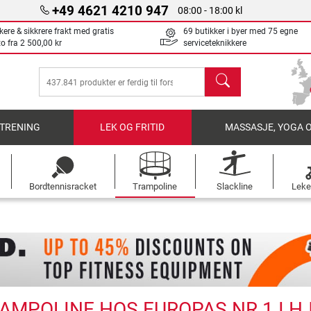
+49 4621 4210 947
08:00 - 18:00 kl
kere & sikkrere frakt med gratis
69 butikker i byer med 75 egne
to fra
2 500,00 kr
serviceteknikkere
søk
TRENING
LEK OG FRITID
MASSASJE, YOGA 
Bordtennisracket
Trampoline
Slackline
Leke
RAMPOLINE HOS EUROPAS NR 1 I 