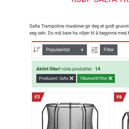
Salta Trampoline maskiner gir deg et godt grunnlag
seg selv. Du må bare ha viljen til å begynne med 
Avansert søk
sortering
Filter
Aktivt filter!
viste produkter :
14
Produsent: Salta
Tilbakestill filter
#3
#6