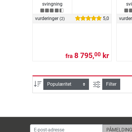
svingning
sv
vurderinger
5,0
vurde
(2)
8 795,
kr
00
fra
Avansert søk
sortering
Filter
E-post-adresse