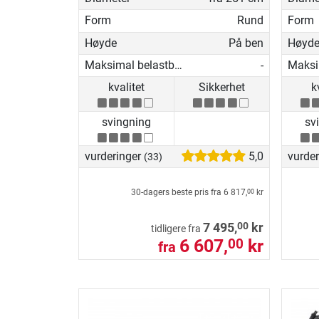
Form
Rund
Form
Høyde
På ben
Høyd
Maksimal belastbarhet
-
kvalitet
Sikkerhet
k
svingning
sv
vurderinger
5,0
vurde
(33)
30-dagers beste pris fra
6 817,
kr
00
00
7 495,
kr
tidligere fra
6 607,
kr
00
fra