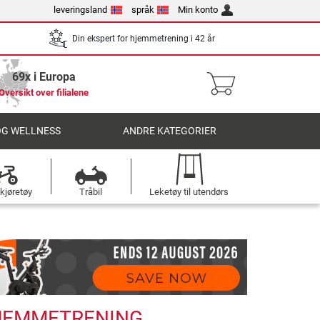
leveringsland
språk
Min konto
Din ekspert for hjemmetrening i 42 år
69x i Europa
Oversikt over filialene
OG WELLNESS
ANDRE KATEGORIER
kjøretøy
Tråbil
Leketøy til utendørs
HJEMMETRENING