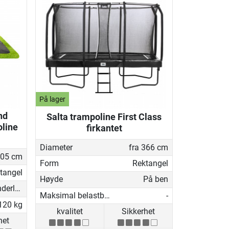
På lager
nd
Salta trampoline First Class
line
firkantet
Diameter
fra 366 cm
305 cm
Form
Rektangel
tangel
Høyde
På ben
Flatt underlag
Maksimal belastbarhet
-
120 kg
kvalitet
Sikkerhet
het