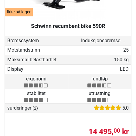
Ikke på lager
Schwinn recumbent bike 590R
Bremsesystem
Induksjonsbremse med generator
Motstandstrinn
25
Maksimal belastbarhet
150 kg
Display
LED
ergonomi
rundløp
stabilitet
utrustning
vurderinger
5,0
(2)
14 495,
kr
00