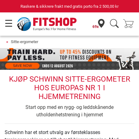
Raskere & sikkrere frakt med gratis porto fra
2 500,00 kr
69x
Sitte-ergometer
KJØP SCHWINN SITTE-ERGOMETER
HOS EUROPAS NR 1 I
HJEMMETRENING
Start opp med en rygg- og leddskånende
utholdenhetstrening i hjemmet
Schwinn har et stort utvalg av førsteklasses