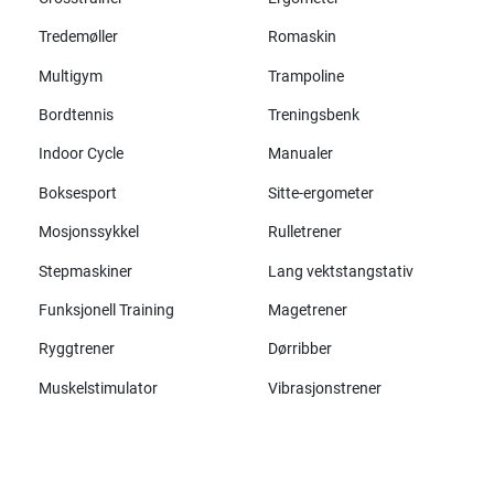
Tredemøller
Romaskin
Multigym
Trampoline
Bordtennis
Treningsbenk
Indoor Cycle
Manualer
Boksesport
Sitte-ergometer
Mosjonssykkel
Rulletrener
Stepmaskiner
Lang vektstangstativ
Funksjonell Training
Magetrener
Ryggtrener
Dørribber
Muskelstimulator
Vibrasjonstrener
Alle merker