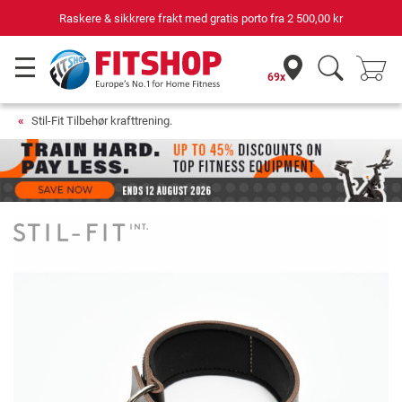
Raskere & sikkrere frakt med gratis porto fra
2 500,00 kr
69x
Stil-Fit Tilbehør krafttrening.