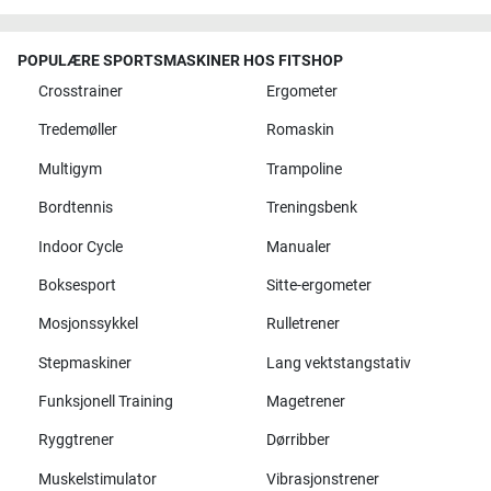
POPULÆRE SPORTSMASKINER HOS FITSHOP
Crosstrainer
Ergometer
Tredemøller
Romaskin
Multigym
Trampoline
Bordtennis
Treningsbenk
Indoor Cycle
Manualer
Boksesport
Sitte-ergometer
Mosjonssykkel
Rulletrener
Stepmaskiner
Lang vektstangstativ
Funksjonell Training
Magetrener
Ryggtrener
Dørribber
Muskelstimulator
Vibrasjonstrener