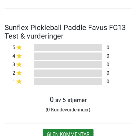
Sunflex Pickleball Paddle Favus FG13
Test & vurderinger
5
0
4
0
3
0
2
0
1
0
0
av 5 stjerner
(0 Kundevurderinger)
GI EN KOMMENTAR