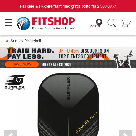
Raskere & sikkrere frakt med gratis porto fra
2 500,00 kr
69x
Sunflex Pickleball