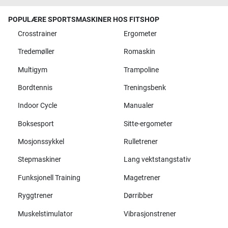
POPULÆRE SPORTSMASKINER HOS FITSHOP
Crosstrainer
Ergometer
Tredemøller
Romaskin
Multigym
Trampoline
Bordtennis
Treningsbenk
Indoor Cycle
Manualer
Boksesport
Sitte-ergometer
Mosjonssykkel
Rulletrener
Stepmaskiner
Lang vektstangstativ
Funksjonell Training
Magetrener
Ryggtrener
Dørribber
Muskelstimulator
Vibrasjonstrener