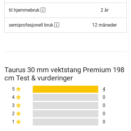
til hjemmebruk
2 år
semiprofesjonell bruk
12 måneder
Taurus 30 mm vektstang Premium 198
cm Test & vurderinger
5
4
4
0
3
0
2
0
1
0