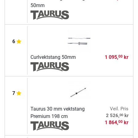
50mm
6
Curlvektstang 50mm
1 095,
kr
00
7
Taurus 30 mm vektstang
Veil. Pris
00
2 526,
kr
Premium 198 cm
1 864,
kr
00