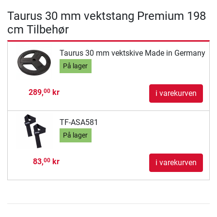
Taurus 30 mm vektstang Premium 198
cm Tilbehør
Taurus 30 mm vektskive Made in Germany
På lager
289,
kr
00
i varekurven
TF-ASA581
På lager
83,
kr
00
i varekurven