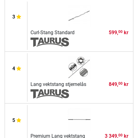
3
Curl-Stang Standard
599,
kr
00
4
Lang vektstang stjernelås
849,
kr
00
5
Premium Lang vektstang
3 349,
kr
00