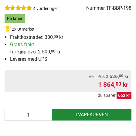
Nummer
TF-BBP-198
4 vurderinger
På lager
2x Utmerket
Fraktkostnader: 300,
kr
00
Gratis frakt
for kjøp over 2 500,
kr
00
Leveres med UPS
00
2 526,
kr
Veil. Pris
1 864,
kr
00
du sparer
662 kr
antall
I VAREKURVEN