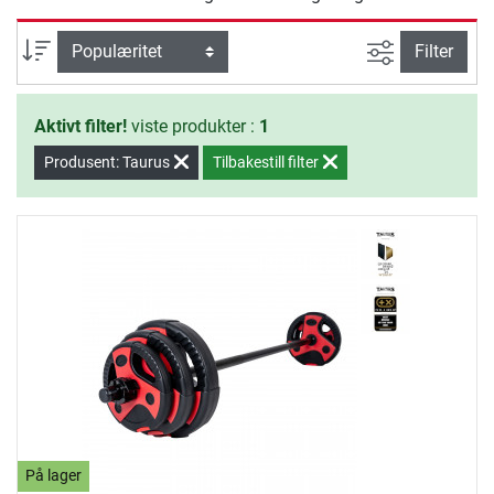
og god kvalitet når du trener i ditt eget hjem.
Avansert sø
sortering
Filter
Aktivt filter!
viste produkter :
1
Produsent: Taurus
Tilbakestill filter
På lager