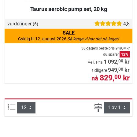
Taurus aerobic pump set, 20 kg
vurderinger
4,8
(6)
SALE
Gyldig til 12. august 2026
Så lenge vi har det på lager!
30-dagers beste pris
949,
kr
00
du sparer
12%
00
1 092,
kr
Veil. Pris
00
949,
kr
tidligere
829,
kr
00
nå
Produkter pr. side:
Side