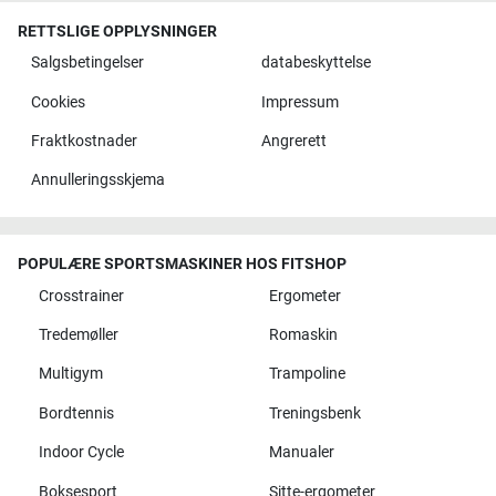
RETTSLIGE OPPLYSNINGER
Salgsbetingelser
databeskyttelse
Cookies
Impressum
Fraktkostnader
Angrerett
Annulleringsskjema
POPULÆRE SPORTSMASKINER HOS FITSHOP
Crosstrainer
Ergometer
Tredemøller
Romaskin
Multigym
Trampoline
Bordtennis
Treningsbenk
Indoor Cycle
Manualer
Boksesport
Sitte-ergometer