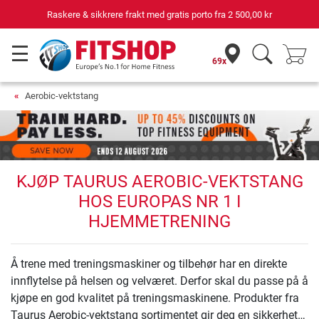
Raskere & sikkrere frakt med gratis porto fra
2 500,00 kr
69x
Aerobic-vektstang
KJØP TAURUS AEROBIC-VEKTSTANG
HOS EUROPAS NR 1 I
HJEMMETRENING
Å trene med treningsmaskiner og tilbehør har en direkte
innflytelse på helsen og velværet. Derfor skal du passe på å
kjøpe en god kvalitet på treningsmaskinene. Produkter fra
Taurus Aerobic-vektstang sortimentet gir deg en sikkerhet