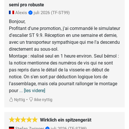
semi pro robuste
Alexis
juli 2026
(TF-ST99)
Bonjour,
Profitant d'une promotion, j'ai commandé le simulateur
d'escalier ST 9.9. Réception en une semaine et demie,
avec un transporteur sympathique qui me l'a descendu
directement au sous-sol.
Montage : réalisé seul en 1 heure environ. Seul bémol :
la notice mentionne des numéros de vis qui ne sont
pas repris dans le détail de la visserie en début de
notice. On s'en sort par déduction logique lors de
l'assemblage, mais cela pourrait rallonger le montage
pour
... [les videre]
•
Nyttig
Ikke nyttig
Wirklich ein spitzengerät
Stefan Zwinger
juli 2026
(TF-ST99)