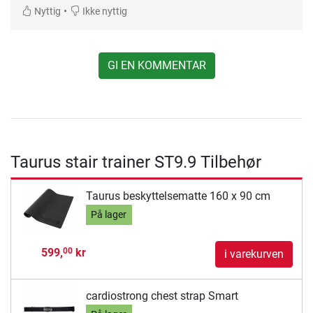
•
Nyttig
Ikke nyttig
GI EN KOMMENTAR
Taurus stair trainer ST9.9 Tilbehør
Taurus beskyttelsematte 160 x 90 cm
På lager
599,
kr
00
i varekurven
cardiostrong chest strap Smart