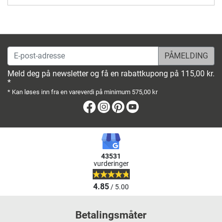
E-post-adresse
Meld deg på newsletter og få en rabattkupong på 115,00 kr.
*
* Kan løses inn fra en vareverdi på minimum 575,00 kr
Facebook
Instagram
Pinterest
Youtube
43531
vurderinger
4.85
/ 5.00
Betalingsmåter