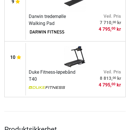
9
Darwin tredemølle
Veil. Pris
00
7 710,
kr
Walking Pad
4 795,
kr
00
10
Duke Fitness-løpebånd
Veil. Pris
00
8 813,
kr
T40
4 795,
kr
00
Produktsikkerhet