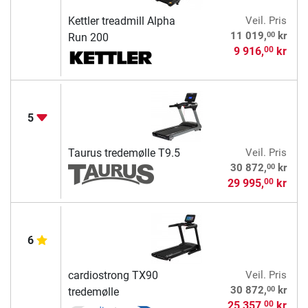
Kettler treadmill Alpha
Veil. Pris
00
11 019,
kr
Run 200
9 916,
kr
00
5
Taurus tredemølle T9.5
Veil. Pris
00
30 872,
kr
29 995,
kr
00
6
cardiostrong TX90
Veil. Pris
00
30 872,
kr
tredemølle
25 357,
kr
00