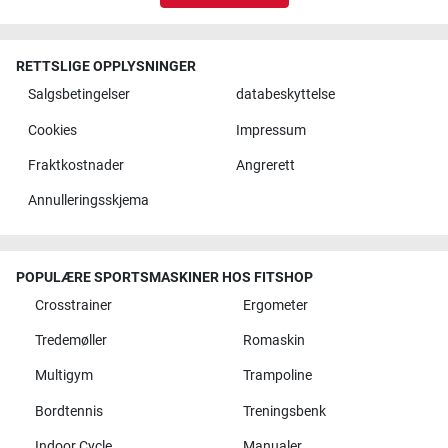
RETTSLIGE OPPLYSNINGER
Salgsbetingelser
databeskyttelse
Cookies
Impressum
Fraktkostnader
Angrerett
Annulleringsskjema
POPULÆRE SPORTSMASKINER HOS FITSHOP
Crosstrainer
Ergometer
Tredemøller
Romaskin
Multigym
Trampoline
Bordtennis
Treningsbenk
Indoor Cycle
Manualer