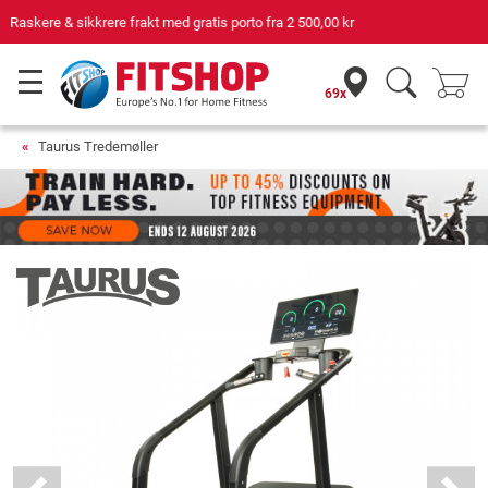
Din ekspert for hjemmetrening i 42 år
69x
Taurus Tredemøller