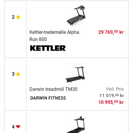
2
Kettler-tredemølle Alpha
29 769,
kr
00
Run 800
3
Darwin treadmill TM30
Veil. Pris
00
11 019,
kr
10 995,
kr
00
4