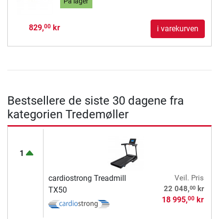
På lager
829,
kr
00
i varekurven
Bestsellere de siste 30 dagene fra
kategorien Tredemøller
1
cardiostrong Treadmill
Veil. Pris
00
22 048,
kr
TX50
18 995,
kr
00