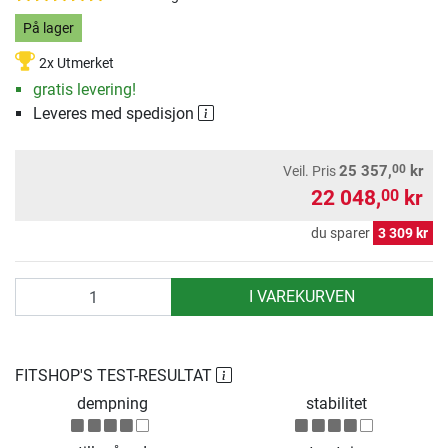
På lager
2x Utmerket
gratis levering!
Leveres med spedisjon
00
25 357,
kr
Veil. Pris
22 048,
kr
00
du sparer
3 309 kr
antall
I VAREKURVEN
FITSHOP'S TEST-RESULTAT
dempning
stabilitet