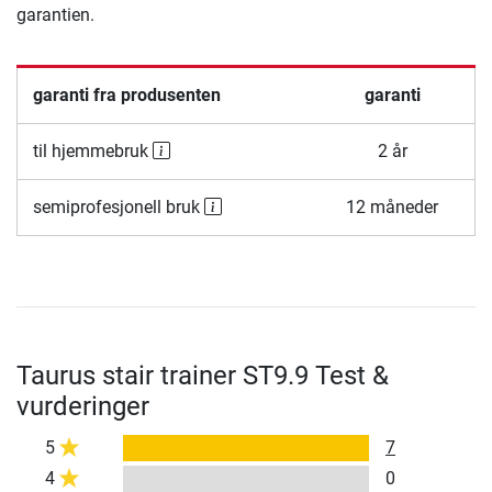
garantien.
garanti fra produsenten
garanti
til hjemmebruk
2 år
semiprofesjonell bruk
12 måneder
Taurus stair trainer ST9.9 Test &
vurderinger
5
7
4
0