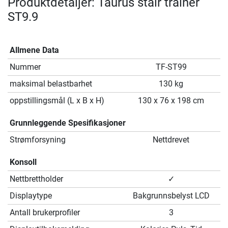
Produktdetaljer: Taurus stair trainer
ST9.9
Allmene Data
Nummer
TF-ST99
maksimal belastbarhet
130 kg
oppstillingsmål (L x B x H)
130 x 76 x 198 cm
Grunnleggende Spesifikasjoner
Strømforsyning
Nettdrevet
Konsoll
Nettbrettholder
✓
Displaytype
Bakgrunnsbelyst LCD
Antall brukerprofiler
3