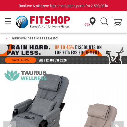
Raskere & sikkrere frakt med gratis porto fra
2 500,00 kr
69x
Tauruswellness Massasjestol