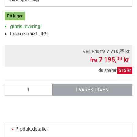
På lager
gratis levering!
Leveres med UPS
00
7 710,
kr
Veil. Pris
fra
7 195,
kr
00
fra
du sparer
515 kr
antall
I VAREKURVEN
Produktdetaljer