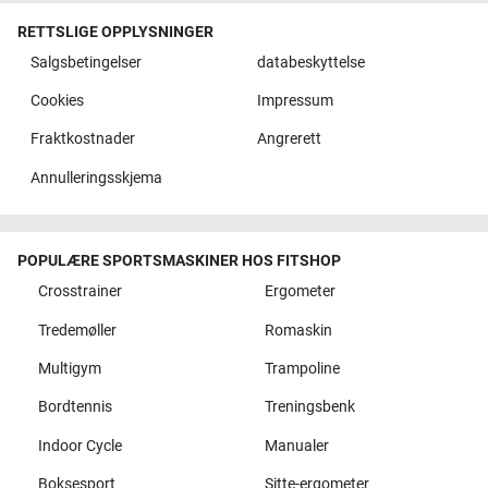
RETTSLIGE OPPLYSNINGER
Salgsbetingelser
databeskyttelse
Cookies
Impressum
Fraktkostnader
Angrerett
Annulleringsskjema
POPULÆRE SPORTSMASKINER HOS FITSHOP
Crosstrainer
Ergometer
Tredemøller
Romaskin
Multigym
Trampoline
Bordtennis
Treningsbenk
Indoor Cycle
Manualer
Boksesport
Sitte-ergometer