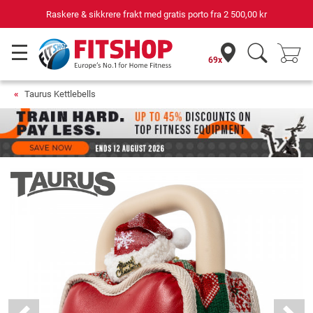
Raskere & sikkrere frakt med gratis porto fra
2 500,00 kr
69x
Taurus Kettlebells