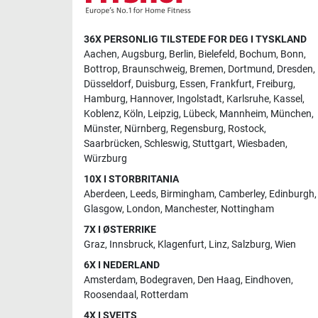
36X PERSONLIG TILSTEDE FOR DEG I TYSKLAND
Aachen
,
Augsburg
,
Berlin
,
Bielefeld
,
Bochum
,
Bonn
,
Bottrop
,
Braunschweig
,
Bremen
,
Dortmund
,
Dresden
,
Düsseldorf
,
Duisburg
,
Essen
,
Frankfurt
,
Freiburg
,
Hamburg
,
Hannover
,
Ingolstadt
,
Karlsruhe
,
Kassel
,
Koblenz
,
Köln
,
Leipzig
,
Lübeck
,
Mannheim
,
München
,
Münster
,
Nürnberg
,
Regensburg
,
Rostock
,
Saarbrücken
,
Schleswig
,
Stuttgart
,
Wiesbaden
,
Würzburg
10X I STORBRITANIA
Aberdeen
,
Leeds
,
Birmingham
,
Camberley
,
Edinburgh
,
Glasgow
,
London
,
Manchester
,
Nottingham
7X I ØSTERRIKE
Graz
,
Innsbruck
,
Klagenfurt
,
Linz
,
Salzburg
,
Wien
6X I NEDERLAND
Amsterdam
,
Bodegraven
,
Den Haag
,
Eindhoven
,
Roosendaal
,
Rotterdam
4X I SVEITS