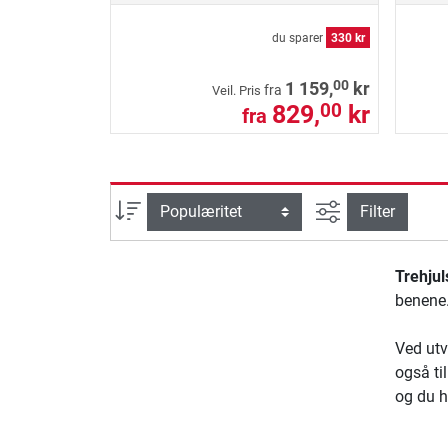
du sparer
330 kr
00
1 159,
kr
fra
Veil. Pris
829,
kr
00
fra
Avansert søk
sortering
Filter
Trehjul
benene.
Ved utv
også ti
og du h