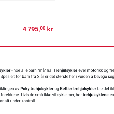
4 795,
kr
00
sykler
- noe alle barn "må" ha.
Trehjulsykler
øver motorikk og f
Spesielt for barn fra 2 år er det største her i verden å bevege seg
iklingen av
Puky trehjulsykler
og
Kettler trehjulsykler
ble det ik
l foreldrene. Hvis de små ikke vil sykle mer, har
trehjulsyklene
en
ar alt under kontroll.