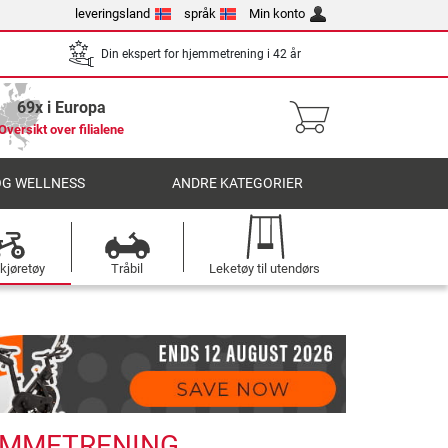
leveringsland
språk
Min konto
Din ekspert for hjemmetrening i 42 år
69x i Europa
Oversikt over filialene
OG WELLNESS
ANDRE KATEGORIER
kjøretøy
Tråbil
Leketøy til utendørs
JEMMETRENING