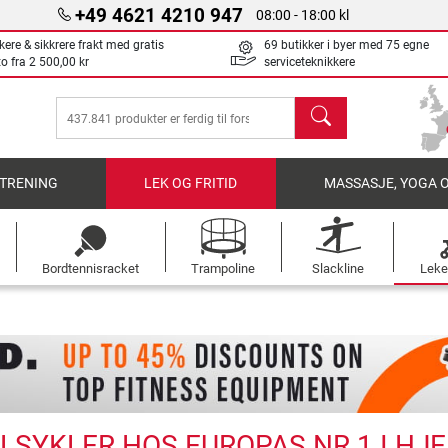
+49 4621 4210 947
08:00 - 18:00 kl
kere & sikkrere frakt med gratis
69 butikker i byer med 75 egne
to fra
2 500,00 kr
serviceteknikkere
søk
TRENING
LEK OG FRITID
MASSASJE, YOGA 
Bordtennisracket
Trampoline
Slackline
Leke
LSYKLER HOS EUROPAS NR 1 I H