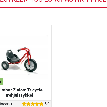
r
inther Zlalom Tricycle
trehjulssykkel
ringer
5,0
(1)