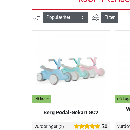
Avansert søk
sortering
Filter
På lager
På lage
W
Berg Pedal-Gokart GO2
vurderinger
5,0
vurde
(2)