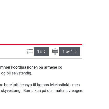
Produkter pr. side:
Side
remmer koordinasjonen på armene og
 og bli selvstendig.
ke bare tatt hensyn til barnas lekeinstinkt - men
 skyvestang . Barna kan på den måten avreagere