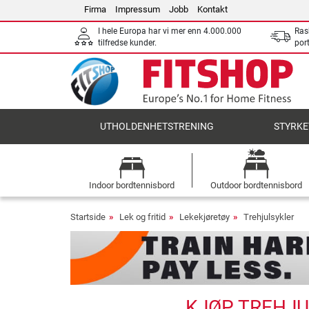
Firma
Impressum
Jobb
Kontakt
I hele Europa har vi mer enn 4.000.000
Ras
tilfredse kunder.
por
UTHOLDENHETSTRENING
STYRKE
Indoor bordtennisbord
Outdoor bordtennisbord
Startside
Lek og fritid
Lekekjøretøy
Trehjulsykler
KJØP TREHJU