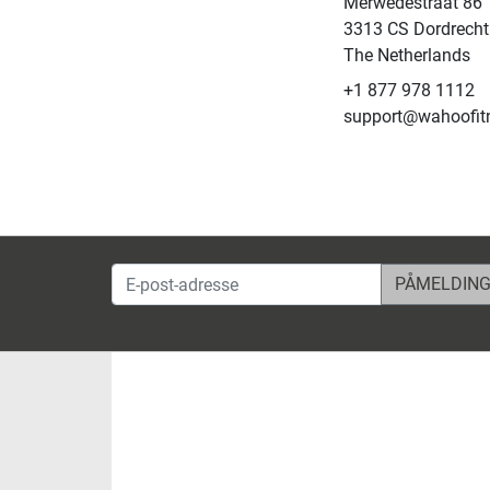
Merwedestraat 86
3313 CS Dordrecht
The Netherlands
+1 877 978 1112
support@wahoofit
E-post-adresse