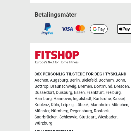
Betalingsmåter
36X PERSONLIG TILSTEDE FOR DEG I TYSKLAND
Aachen
,
Augsburg
,
Berlin
,
Bielefeld
,
Bochum
,
Bonn
,
Bottrop
,
Braunschweig
,
Bremen
,
Dortmund
,
Dresden
,
Düsseldorf
,
Duisburg
,
Essen
,
Frankfurt
,
Freiburg
,
Hamburg
,
Hannover
,
Ingolstadt
,
Karlsruhe
,
Kassel
,
Koblenz
,
Köln
,
Leipzig
,
Lübeck
,
Mannheim
,
München
,
Münster
,
Nürnberg
,
Regensburg
,
Rostock
,
Saarbrücken
,
Schleswig
,
Stuttgart
,
Wiesbaden
,
Würzburg