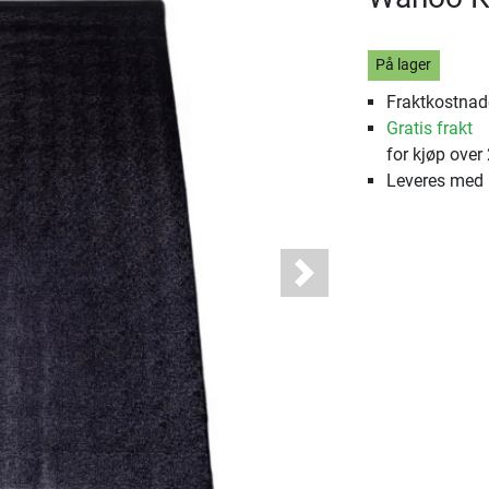
På lager
Fraktkostnade
Gratis frakt
for kjøp over
Leveres med
Next