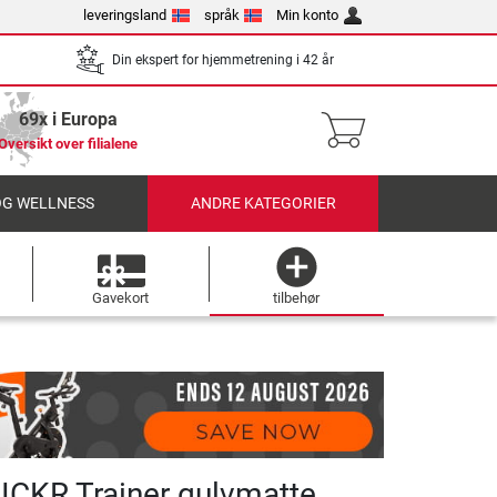
leveringsland
språk
Min konto
Din ekspert for hjemmetrening i 42 år
69x i Europa
Oversikt over filialene
OG WELLNESS
ANDRE KATEGORIER
Gavekort
tilbehør
CKR Trainer gulvmatte