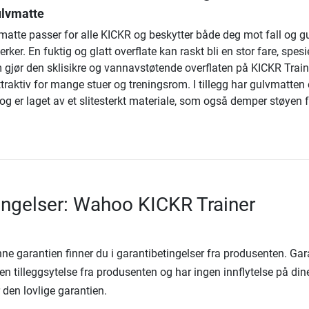
ulvmatte
matte passer for alle KICKR og beskytter både deg mot fall og g
ker. En fuktig og glatt overflate kan raskt bli en stor fare, spesie
 gjør den sklisikre og vannavstøtende overflaten på KICKR Train
traktiv for mange stuer og treningsrom. I tillegg har gulvmatten
g er laget av et slitesterkt materiale, som også demper støyen f
ingelser: Wahoo KICKR Trainer
denne garantien finner du i garantibetingelser fra produsenten. Ga
en tilleggsytelse fra produsenten og har ingen innflytelse på din
r den lovlige garantien.