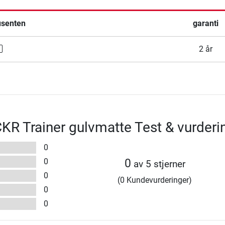
usenten
garanti
2 år
R Trainer gulvmatte Test & vurderi
0
0
0
av 5 stjerner
0
(0 Kundevurderinger)
0
0