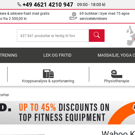
+49 4621 4210 947
09:00 - 18:00 kl
kere & sikkrere frakt med gratis
69 butikker i byer med 75 egne
to fra
2 500,00 kr
serviceteknikkere
søk
TRENING
LEK OG FRITID
MASSASJE, YOGA 
Kroppsanalyse & sportsnæring
Physiotherapie
lbehør
Wahoo KI