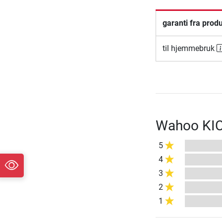
garanti fra prod
til hjemmebruk
Wahoo KICK
5
4
3
2
1