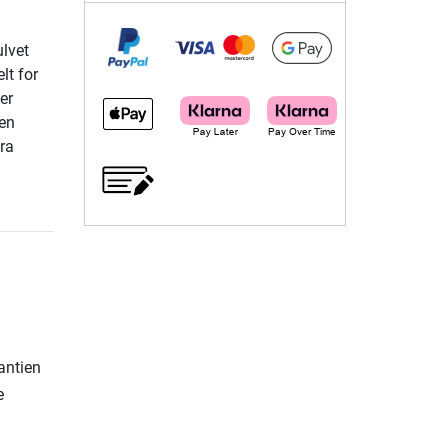
ulvet
lt for
er
 en
ra
rantien
e