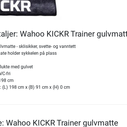
aljer: Wahoo KICKR Trainer gulvmat
lvmatte - sklisikker, svette- og vanntett
flate holder sykkelen på plass
flukte med gulvet
VC-fri
 198 cm
: (L) 198 cm x (B) 91 cm x (H) 0 cm
e: Wahoo KICKR Trainer gulvmatte