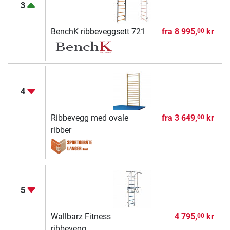
3
BenchK ribbeveggsett 721
fra
8 995,
kr
00
4
Ribbevegg med ovale
fra
3 649,
kr
00
ribber
5
Wallbarz Fitness
4 795,
kr
00
ribbevegg