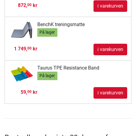
872,
kr
00
i varekurven
BenchK treningsmatte
På lager
1 749,
kr
00
i varekurven
Taurus TPE Resistance Band
På lager
59,
kr
00
i varekurven