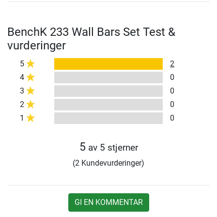
BenchK 233 Wall Bars Set Test &
vurderinger
5
2
4
0
3
0
2
0
1
0
5
av 5 stjerner
(2 Kundevurderinger)
GI EN KOMMENTAR