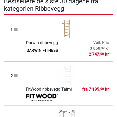
Bestsellere de siste 30 dagene fra
kategorien Ribbevegg
1
Darwin ribbevegg
Veil. Pris
00
3 850,
kr
2 747,
kr
00
2
FitWood ribbevegg Taimi
fra
7 195,
kr
00