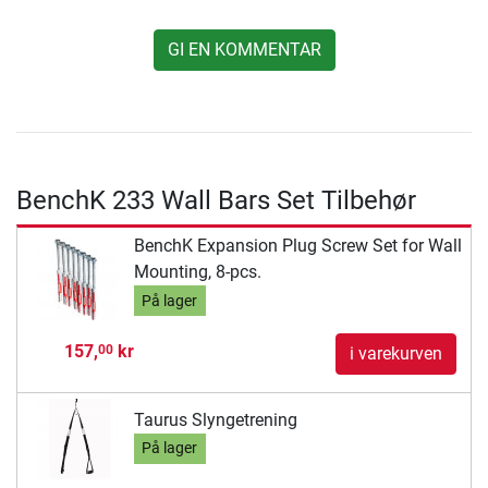
GI EN KOMMENTAR
BenchK 233 Wall Bars Set Tilbehør
BenchK Expansion Plug Screw Set for Wall
Mounting, 8-pcs.
På lager
157,
kr
00
i varekurven
Taurus Slyngetrening
På lager