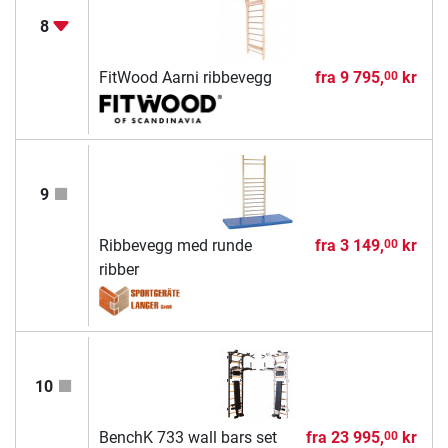
8
FitWood Aarni ribbevegg
fra
9 795,
kr
00
9
Ribbevegg med runde
fra
3 149,
kr
00
ribber
10
BenchK 733 wall bars set
fra
23 995,
kr
00