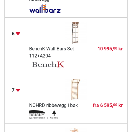
6
BenchK Wall Bars Set
10 995,
kr
00
112+A204
7
NOHRD ribbevegg i bøk
fra
6 595,
kr
00