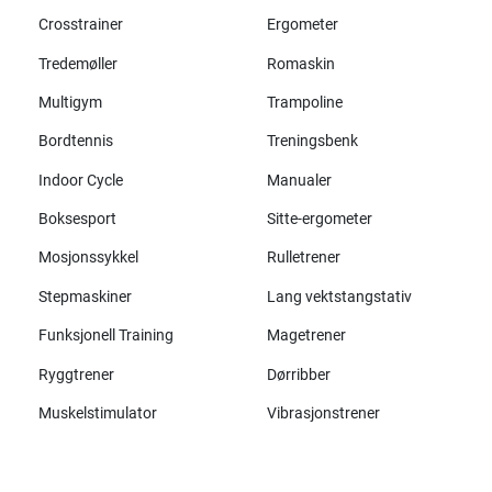
Crosstrainer
Ergometer
Tredemøller
Romaskin
Multigym
Trampoline
Bordtennis
Treningsbenk
Indoor Cycle
Manualer
Boksesport
Sitte-ergometer
Mosjonssykkel
Rulletrener
Stepmaskiner
Lang vektstangstativ
Funksjonell Training
Magetrener
Ryggtrener
Dørribber
Muskelstimulator
Vibrasjonstrener
Alle merker