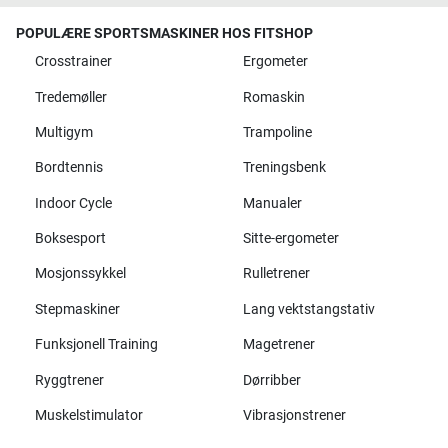
POPULÆRE SPORTSMASKINER HOS FITSHOP
Crosstrainer
Ergometer
Tredemøller
Romaskin
Multigym
Trampoline
Bordtennis
Treningsbenk
Indoor Cycle
Manualer
Boksesport
Sitte-ergometer
Mosjonssykkel
Rulletrener
Stepmaskiner
Lang vektstangstativ
Funksjonell Training
Magetrener
Ryggtrener
Dørribber
Muskelstimulator
Vibrasjonstrener