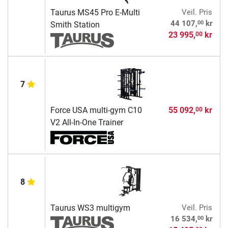
Taurus MS45 Pro E-Multi
Veil. Pris
00
44 107,
kr
Smith Station
23 995,
kr
00
7
Force USA multi-gym C10
55 092,
kr
00
V2 All-In-One Trainer
8
Taurus WS3 multigym
Veil. Pris
00
16 534,
kr