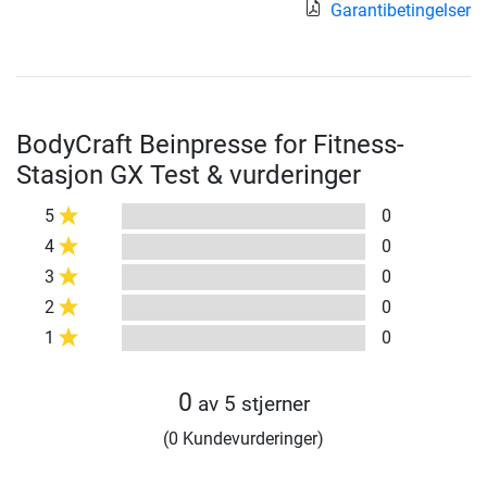
Garantibetingelser
BodyCraft Beinpresse for Fitness-
Stasjon GX Test & vurderinger
5
0
4
0
3
0
2
0
1
0
0
av 5 stjerner
(0 Kundevurderinger)