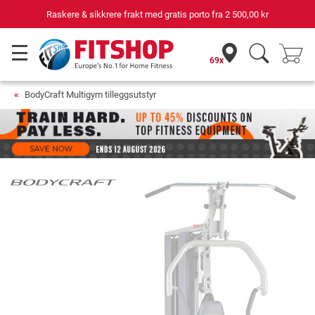
Raskere & sikkrere frakt med gratis porto fra
2 500,00 kr
69x
BodyCraft Multigym tilleggsutstyr