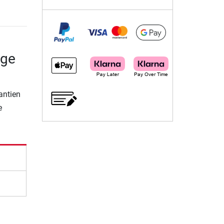
age
rantien
e