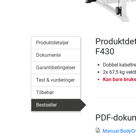
Produktdet
Produktdetaljer
F430
Dokumente
Dobbel kabeltr
Garantibetingelser
2x 67,5 kg vekt
Kan bare bruk
Test & vurderinger
Tilbehør
Bestseller
PDF-dokume
Manual BodyCr