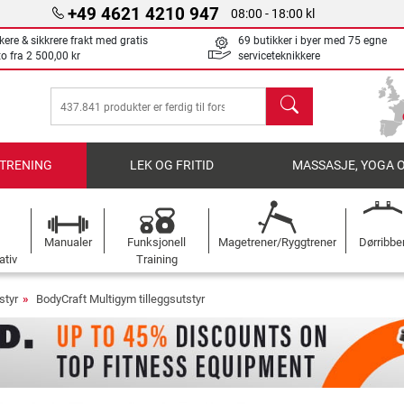
+49 4621 4210 947
08:00 - 18:00 kl
kere & sikkrere frakt med gratis
69 butikker i byer med 75 egne
to fra
2 500,00 kr
serviceteknikkere
søk
TRENING
LEK OG FRITID
MASSASJE, YOGA 
Manualer
Funksjonell
Magetrener/Ryggtrener
Dørribbe
ativ
Training
styr
BodyCraft Multigym tilleggsutstyr