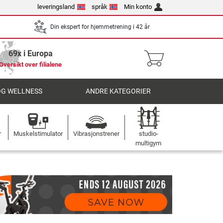
leveringsland
språk
Min konto
Din ekspert for hjemmetrening i 42 år
69x i Europa
Oversikt over filialene
OG WELLNESS
ANDRE KATEGORIER
r
Muskelstimulator
Vibrasjonstrener
studio-
multigym