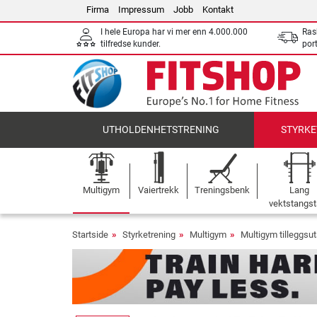
Firma
Impressum
Jobb
Kontakt
I hele Europa har vi mer enn 4.000.000
Ras
tilfredse kunder.
por
UTHOLDENHETSTRENING
STYRKE
Multigym
Vaiertrekk
Treningsbenk
Lang
vektstangst
Startside
Styrketrening
Multigym
Multigym tilleggsut