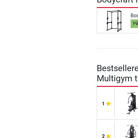
Bod
På
Bestseller
Multigym t
1
2