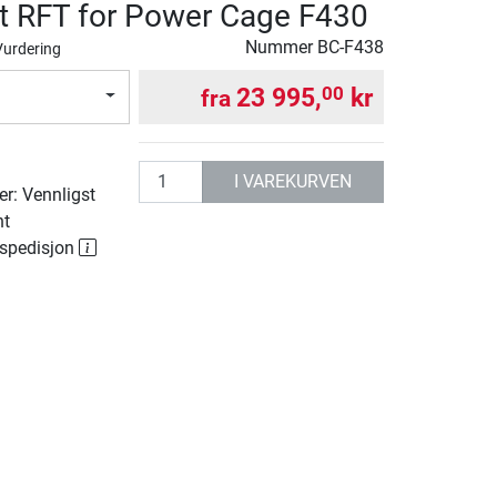
t RFT for Power Cage F430
Nummer
BC-F438
Vurdering
23 995,
kr
00
fra
g
antall
I VAREKURVEN
r: Vennligst
nt
 spedisjon