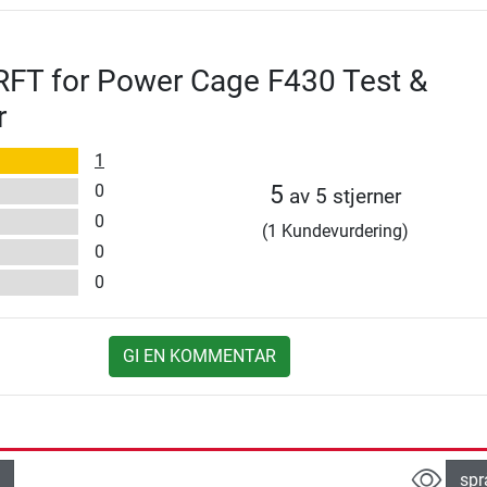
RFT for Power Cage F430 Test &
r
1
0
5
av 5 stjerner
0
(1 Kundevurdering)
0
0
GI EN KOMMENTAR
spr