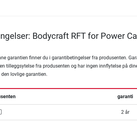
ingelser: Bodycraft RFT for Power C
denne garantien finner du i garantibetingelser fra produsenten. Ga
en tilleggsytelse fra produsenten og har ingen innflytelse på din
r den lovlige garantien.
usenten
garanti
2 år