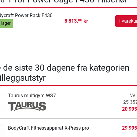
ycraft Power Rack F430
8 813,
kr
i vareku
00
 lager
e de siste 30 dagene fra kategorien
illeggsutstyr
Taurus multigym WS7
Vei
25 35
20 995
BodyCraft Fitnessapparat X-Press pro
29 995