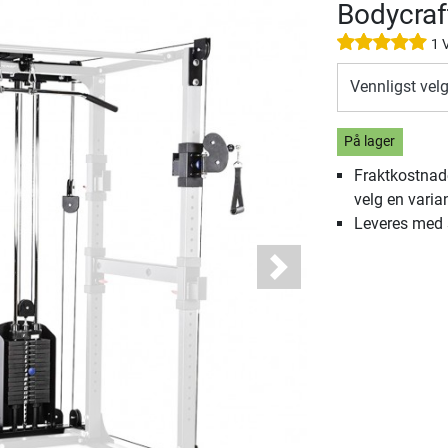
Bodycraf
1 
Vennligst vel
På lager
Fraktkostnade
velg en varia
Leveres med
Next