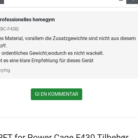
rofessionelles homegym
(BC-F438)
s Material, vorallem die Zusatzgewichte sind nicht aus diesem
off.
 ordentliches Gewicht,wodurch es nicht wackelt.
bt es eine klare Empfehlung für dieses Gerät
nyttig
GI EN KOMMENTAR
RFT for Power Cage F430 Tilbehør