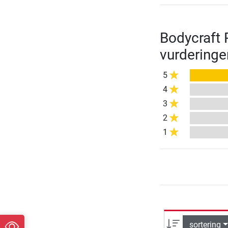
Bodycraft 
vurderinge
5
4
3
2
1
sortering