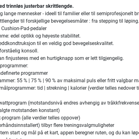
d trinnløs justerbar skrittlengde.
og lange mennesker - ideell til familier eller til semiprofesjonelt b
ittlengder til forskjellige bevegelsesmåter : fra stepping til løping
 Cushion-Pad-pedaler
me: edel optikk og høyeste stabilitet.
leddkondtruksjon til en veldig god bevegelseskvalitet.
 forståelig konsoll.
an finjusteres med en hurtigknapp som er lett tilgjengelig.
gsprogrammer:
sdefinerte programmer
ammer: 55 % | 75 % | 90 % av maksimal puls eller fritt valgbar m
ålprogrammer: tid | strekning | kalorier (verdier telles nedover t
wattprogram (motstandsnivå endres avhengig av tråkkfrekvense
algte motstanden konstant)
t-program (alle verdier telles oppover)
håndsinnstallert) tilbyr flere treningsvalgmuligheter
tem start og mål på et kart, appen beregner ruten, og du kan løp