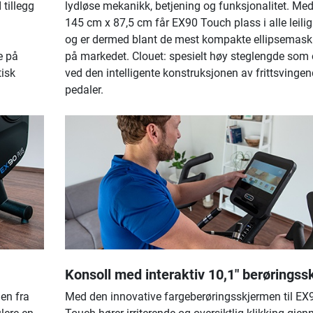
 tillegg
lydløse mekanikk, betjening og funksjonalitet. Me
145 cm x 87,5 cm får EX90 Touch plass i alle leilig
og er dermed blant de mest kompakte ellipsemask
e på
på markedet. Clouet: spesielt høy steglengde som
tisk
ved den intelligente konstruksjonen av frittsvinge
pedaler.
Konsoll med interaktiv 10,1" berøringss
en fra
Med den innovative fargeberøringsskjermen til EX