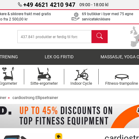
+49 4621 4210 947
09:00 - 18:00 kl
kere & sikkrere frakt med gratis
69 butikker i byer med 75 egne
to fra
2 500,00 kr
serviceteknikkere
søk
TRENING
LEK OG FRITID
MASSASJE, YOGA 
Ergometer
Sitte-ergometer
Indoor Cycle
Fitness-trampoline
iner
cardiostrong Ellipsetrainer
cardiost