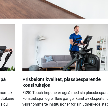
 på
Prisbelønt kvalitet, plassbesparende
konstruksjon
onomisk
EX90 Touch imponerer også med sin plassbespar
åndtakene
konstruksjon og er flere ganger kåret av eksperter 
ns du
velrenommerte institusjoner for sin utmerkede stabi