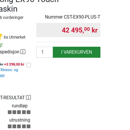
askin
Nummer
CST-EX90-PLUS-T
6 vurderinger
42 495,
kr
00
6x Utmerket
g!
antall
 spedisjon
I VAREKURVEN
kr
+3 298,00 kr
fitness- og
app
ST-RESULTAT
rundløp
utrustning