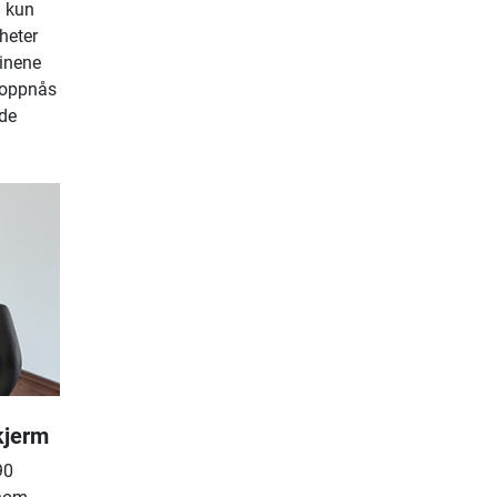
d kun
heter
inene
 oppnås
nde
kjerm
90