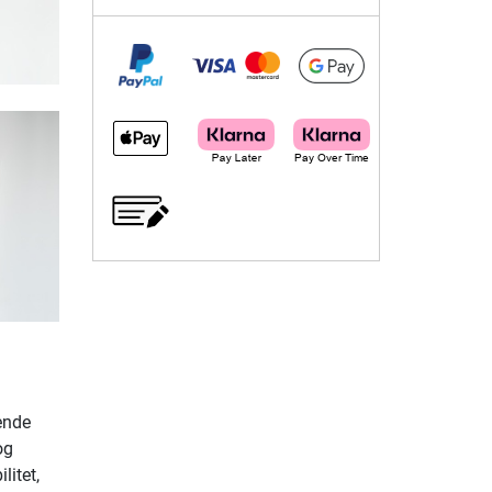
ende
og
litet,