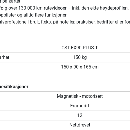
n på kartet
lg over 130 000 km rutevideoer – inkl. den ekte høydeprofilen, 
pplister og alltid flere funksjoner
alvprofesjonell bruk, f.eks. på hoteller, praksiser, bedrifter eller f
CST-EX90-PLUS-T
arhet
150 kg
150 x 90 x 165 cm
esifikasjoner
Magnetisk - motorisert
Framdrift
12
Nettdrevet