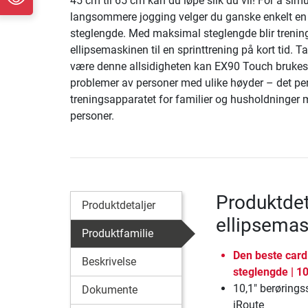
45 cm til 65 cm kan du løpe slik du vil! For å sim
langsommere jogging velger du ganske enkelt en 
steglengde. Med maksimal steglengde blir treni
ellipsemaskinen til en sprinttrening på kort tid. T
være denne allsidigheten kan EX90 Touch brukes
problemer av personer med ulike høyder – det pe
treningsapparatet for familier og husholdninger 
personer.
Produktdet
Produktdetaljer
ellipsemas
Produktfamilie
Den beste cardi
Beskrivelse
steglengde | 1
10,1" berørings
Dokumente
iRoute