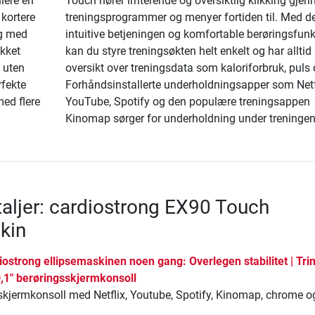
ulere en
Touch hører irriterende og oversiktlig klikking gje
kortere
treningsprogrammer og menyer fortiden til. Med d
ng med
intuitive betjeningen og komfortable berøringsfun
akket
kan du styre treningsøkten helt enkelt og har alltid
 uten
oversikt over treningsdata som kaloriforbruk, puls 
rfekte
Forhåndsinstallerte underholdningsapper som Netfl
med flere
YouTube, Spotify og den populære treningsappen
Kinomap sørger for underholdning under treningen
aljer: cardiostrong EX90 Touch
kin
ostrong ellipsemaskinen noen gang: Overlegen stabilitet | Tri
0,1" berøringsskjermkonsoll
skjermkonsoll med Netflix, Youtube, Spotify, Kinomap, chrome o