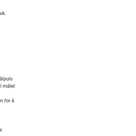
ruk.
.
ålpuls
il målet
n for å
e