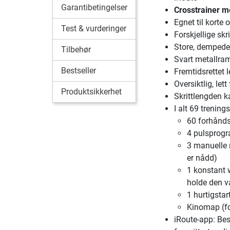
Garantibetingelser
Crosstrainer me
Egnet til korte 
Test & vurderinger
Forskjellige skr
Store, dempede
Tilbehør
Svart metallram
Bestseller
Fremtidsrettet 
Oversiktlig, lett
Produktsikkerhet
Skrittlengden k
I alt 69 trenin
60 forhånd
4 pulsprogr
3 manuelle m
er nådd)
1 konstant 
holde den v
1 hurtigstar
Kinomap (for
iRoute-app: Bes