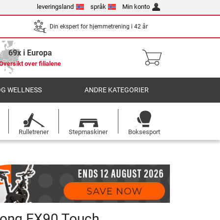
leveringsland
språk
Min konto
Din ekspert for hjemmetrening i 42 år
69x i Europa
Oversikt over filialene
OG WELLNESS
ANDRE KATEGORIER
Rulletrener
Stepmaskiner
Boksesport
rong EX90 Touch