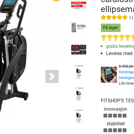
ellipsem
11
På lager
gratis leverin
Leveres med
5 995,00 
Kinomap 
trenings
Next
Life time
FITSHOP'S TE
innovasjon
stabilitet