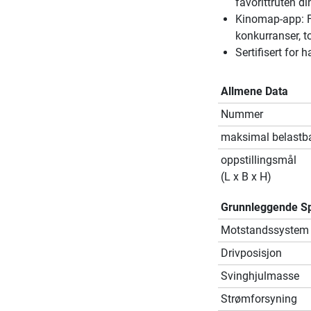
favorittruten di
Kinomap-app: Fø
konkurranser, to
Sertifisert for h
Allmene Data
Nummer
maksimal belastb
oppstillingsmål
(L x B x H)
Grunnleggende Sp
Motstandssystem
Drivposisjon
Svinghjulmasse
Strømforsyning