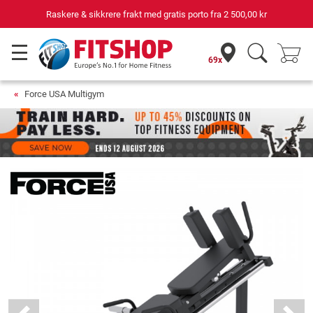
Din ekspert for hjemmetrening i 42 år
69x
Force USA Multigym