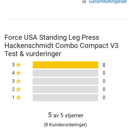
Garantibetingelser
Force USA Standing Leg Press
Hackenschmidt Combo Compact V3
Test & vurderinger
5
8
4
0
3
0
2
0
1
0
5
av 5 stjerner
(8 Kundevurderinger)