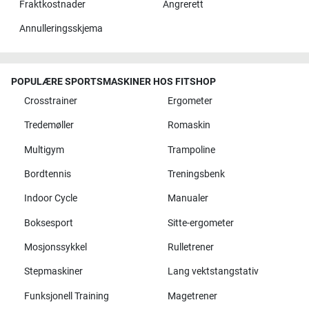
Fraktkostnader
Angrerett
Annulleringsskjema
POPULÆRE SPORTSMASKINER HOS FITSHOP
Crosstrainer
Ergometer
Tredemøller
Romaskin
Multigym
Trampoline
Bordtennis
Treningsbenk
Indoor Cycle
Manualer
Boksesport
Sitte-ergometer
Mosjonssykkel
Rulletrener
Stepmaskiner
Lang vektstangstativ
Funksjonell Training
Magetrener