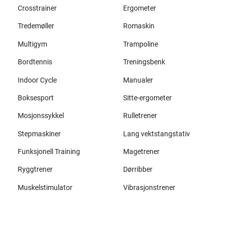
Crosstrainer
Ergometer
Tredemøller
Romaskin
Multigym
Trampoline
Bordtennis
Treningsbenk
Indoor Cycle
Manualer
Boksesport
Sitte-ergometer
Mosjonssykkel
Rulletrener
Stepmaskiner
Lang vektstangstativ
Funksjonell Training
Magetrener
Ryggtrener
Dørribber
Muskelstimulator
Vibrasjonstrener
Alle merker