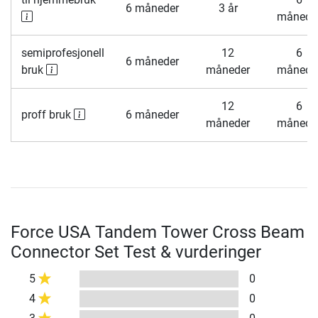
6 måneder
3 år
månede
semiprofesjonell
12
6
6 måneder
bruk
måneder
månede
12
6
proff bruk
6 måneder
måneder
månede
Force USA Tandem Tower Cross Beam
Connector Set Test & vurderinger
5
0
4
0