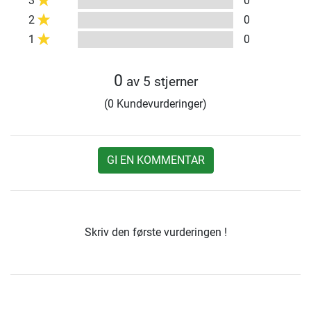
3
0
2
0
1
0
0
av 5 stjerner
(0 Kundevurderinger)
GI EN KOMMENTAR
Skriv den første vurderingen !