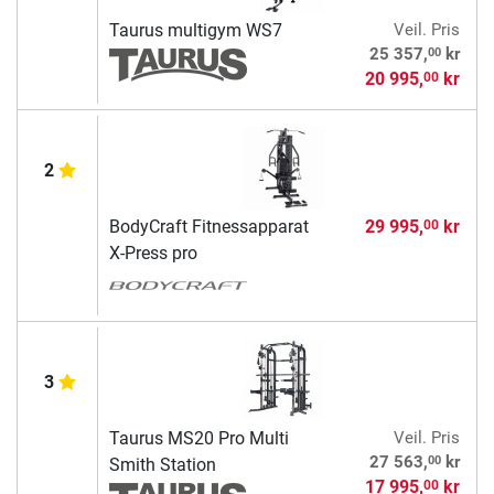
Taurus multigym WS7
Veil. Pris
00
25 357,
kr
20 995,
kr
00
2
BodyCraft Fitnessapparat
29 995,
kr
00
X-Press pro
3
Taurus MS20 Pro Multi
Veil. Pris
00
27 563,
kr
Smith Station
17 995,
kr
00