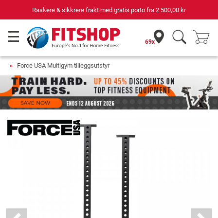
Raskere & sikkrere frakt med gratis porto fra
2 500,00 kr
69x
Force USA Multigym tilleggsutstyr