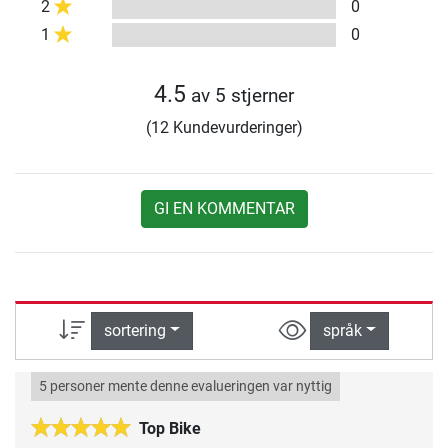
2
0
1
0
4.5
av 5 stjerner
(12 Kundevurderinger)
GI EN KOMMENTAR
sortering
språk
5 personer mente denne evalueringen var nyttig
Top Bike