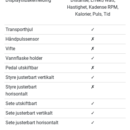
Displaytilbakemelding
Distanse, Effekt/Watt,
Hastighet, Kadense RPM,
Kalorier, Puls, Tid
Transporthjul
✓
Håndpulssensor
✗
Vifte
✗
Vannflaske holder
✓
Pedal utskiftbar
✗
Styre justerbart vertikalt
✓
Styre justerbart
✗
horisontalt
Sete utskiftbart
✓
Sete justerbart vertikalt
✓
Sete justerbart horisontalt
✓