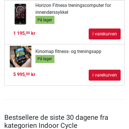
Horizon Fitness treningscomputer for
innendørssykkel
På lager
1 195,
kr
00
i varekurven
Kinomap fitness- og treningsapp
På lager
5 995,
kr
00
i varekurven
Bestsellere de siste 30 dagene fra
kategorien Indoor Cycle