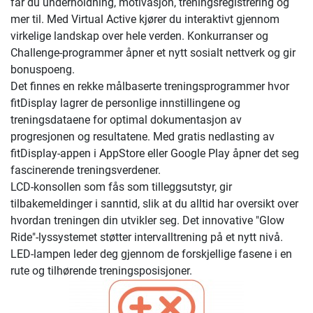
får du underholdning, motivasjon, treningsregistrering og
mer til. Med Virtual Active kjører du interaktivt gjennom
virkelige landskap over hele verden. Konkurranser og
Challenge-programmer åpner et nytt sosialt nettverk og gir
bonuspoeng.
Det finnes en rekke målbaserte treningsprogrammer hvor
fitDisplay lagrer de personlige innstillingene og
treningsdataene for optimal dokumentasjon av
progresjonen og resultatene. Med gratis nedlasting av
fitDisplay-appen i AppStore eller Google Play åpner det seg
fascinerende treningsverdener.
LCD-konsollen som fås som tilleggsutstyr, gir
tilbakemeldinger i sanntid, slik at du alltid har oversikt over
hvordan treningen din utvikler seg. Det innovative "Glow
Ride"-lyssystemet støtter intervalltrening på et nytt nivå.
LED-lampen leder deg gjennom de forskjellige fasene i en
rute og tilhørende treningsposisjoner.