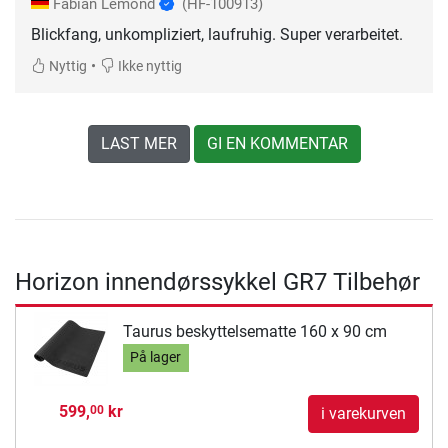
Fabian Lemond
(HF-100913)
Blickfang, unkompliziert, laufruhig. Super verarbeitet.
•
Nyttig
Ikke nyttig
LAST MER
GI EN KOMMENTAR
Horizon innendørssykkel GR7 Tilbehør
Taurus beskyttelsematte 160 x 90 cm
På lager
599,
kr
00
i varekurven