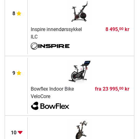
8
Inspire innendørssykkel
8 495,
kr
00
ILC
9
Bowflex Indoor Bike
fra
23 995,
kr
00
VeloCore
10