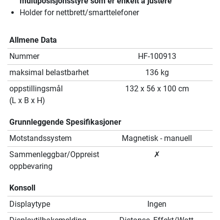
multiposisjonsstyre som er enkelt å justere
Holder for nettbrett/smarttelefoner
Allmene Data
Nummer
HF-100913
maksimal belastbarhet
136 kg
oppstillingsmål
132 x 56 x 100 cm
(L x B x H)
Grunnleggende Spesifikasjoner
Motstandssystem
Magnetisk - manuell
Sammenleggbar/Oppreist
✗
oppbevaring
Konsoll
Displaytype
Ingen