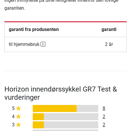
ingen innflytelse på dine rettigheter innenfor den lovlige
garantien.
garanti fra produsenten
garanti
til hjemmebruk
2 år
Horizon innendørssykkel GR7 Test &
vurderinger
5
8
4
2
3
2