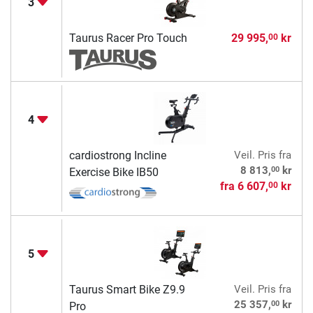
3
Taurus Racer Pro Touch
29 995,
kr
00
4
cardiostrong Incline
Veil. Pris
fra
00
8 813,
kr
Exercise Bike IB50
fra
6 607,
kr
00
5
Taurus Smart Bike Z9.9
Veil. Pris
fra
00
25 357,
kr
Pro