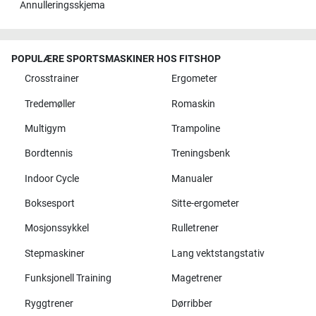
Annulleringsskjema
POPULÆRE SPORTSMASKINER HOS FITSHOP
Crosstrainer
Ergometer
Tredemøller
Romaskin
Multigym
Trampoline
Bordtennis
Treningsbenk
Indoor Cycle
Manualer
Boksesport
Sitte-ergometer
Mosjonssykkel
Rulletrener
Stepmaskiner
Lang vektstangstativ
Funksjonell Training
Magetrener
Ryggtrener
Dørribber