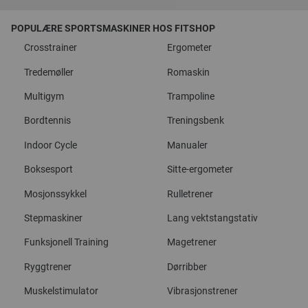
POPULÆRE SPORTSMASKINER HOS FITSHOP
Crosstrainer
Ergometer
Tredemøller
Romaskin
Multigym
Trampoline
Bordtennis
Treningsbenk
Indoor Cycle
Manualer
Boksesport
Sitte-ergometer
Mosjonssykkel
Rulletrener
Stepmaskiner
Lang vektstangstativ
Funksjonell Training
Magetrener
Ryggtrener
Dørribber
Muskelstimulator
Vibrasjonstrener