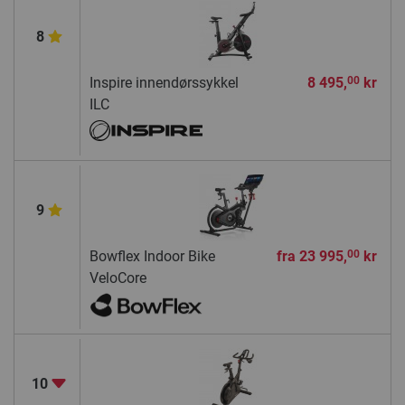
8
Inspire innendørssykkel
8 495,
kr
00
ILC
9
Bowflex Indoor Bike
fra
23 995,
kr
00
VeloCore
10