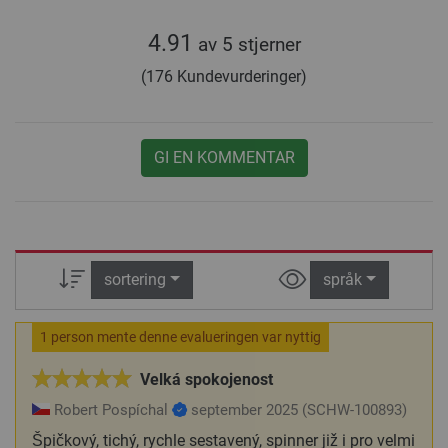
4.91
av 5 stjerner
(176 Kundevurderinger)
GI EN KOMMENTAR
sortering
språk
1 person mente denne evalueringen var nyttig
Velká spokojenost
Robert Pospíchal
september 2025
(SCHW-100893)
Špičkový, tichý, rychle sestavený, spinner již i pro velmi