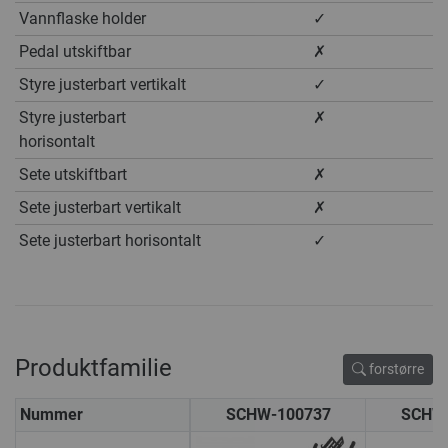
Vannflaske holder
✓
Pedal utskiftbar
✗
Styre justerbart vertikalt
✓
Styre justerbart
✗
horisontalt
Sete utskiftbart
✗
Sete justerbart vertikalt
✗
Sete justerbart horisontalt
✓
Produktfamilie
forstørre
Nummer
SCHW-100737
SCHW