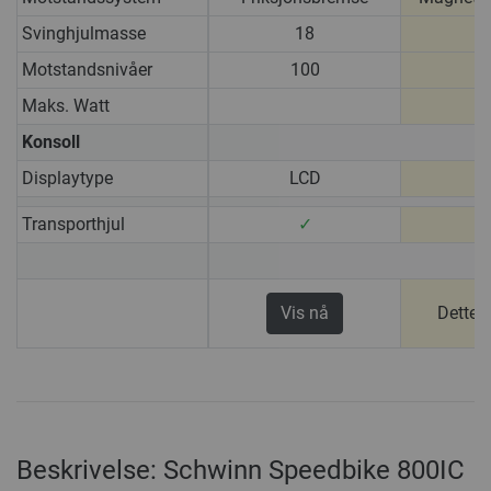
Svinghjulmasse
18
Motstandsnivåer
100
Maks. Watt
1
Konsoll
Displaytype
LCD
Transporthjul
✓
Vis nå
Dette 
Beskrivelse: Schwinn Speedbike 800IC