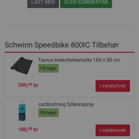
LAST MER
GI EN KOMMENTAR
Schwinn Speedbike 800IC Tilbehør
Taurus beskyttelsematte 160 x 90 cm
På lager
599,
kr
00
i varekurven
cardiostrong Silikonspray
På lager
180,
kr
00
i varekurven