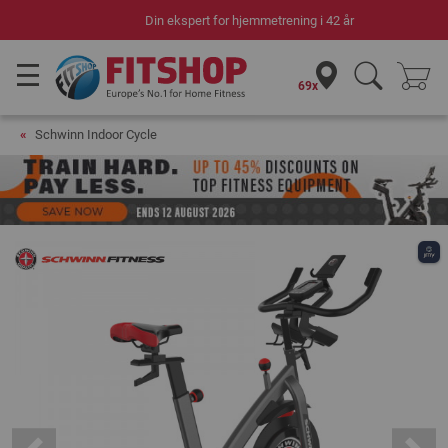
Din ekspert for hjemmetrening i 42 år
69x
Schwinn Indoor Cycle