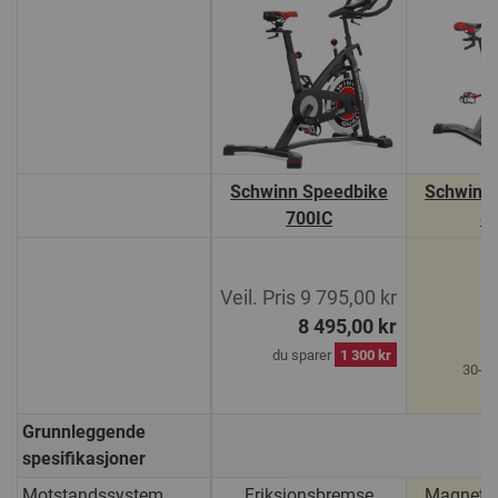
Schwinn Speedbike
Schwinn
700IC
8
1
Veil. Pris 9 795,00 kr
1
8 495,00 kr
du sparer
1 300 kr
30-da
Grunnleggende
spesifikasjoner
Motstandssystem
Friksjonsbremse
Magnetis