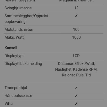
Motstandssystem
Magnetisk - manuell
Svinghjulmasse
18
Sammenleggbar/Oppreist
✗
oppbevaring
Motstandsnivåer
100
Maks. Watt
1000
Konsoll
Displaytype
LCD
Displaytilbakemelding
Distanse, Effekt/Watt,
Hastighet, Kadense RPM,
Kalorier, Puls, Tid
Transporthjul
✓
Håndpulssensor
✗
Vifte
✗