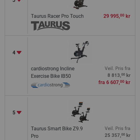
3
Taurus Racer Pro Touch
29 995,
kr
00
4
cardiostrong Incline
Veil. Pris
fra
00
8 813,
kr
Exercise Bike IB50
fra
6 607,
kr
00
5
Taurus Smart Bike Z9.9
Veil. Pris
fra
00
25 357,
kr
Pro