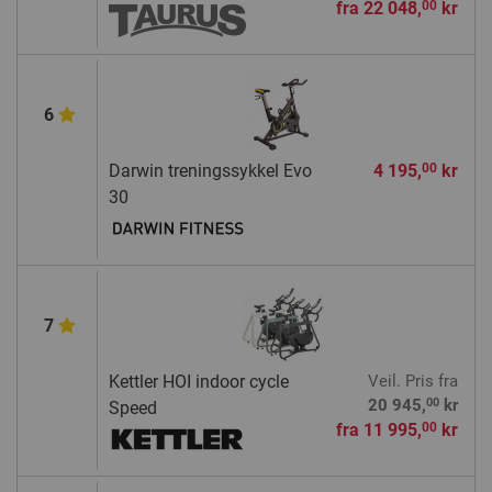
fra
22 048,
kr
00
6
Darwin treningssykkel Evo
4 195,
kr
00
30
7
Kettler HOI indoor cycle
Veil. Pris
fra
00
20 945,
kr
Speed
fra
11 995,
kr
00