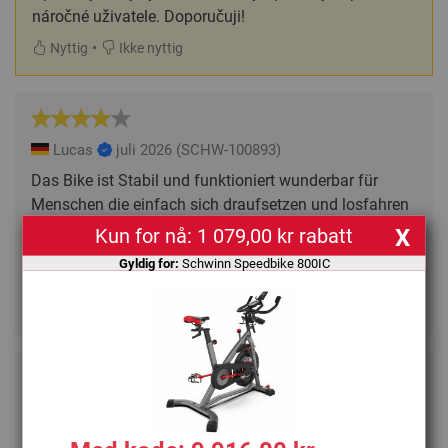
náročné uživatele. Doporučuji!
•
Nyttig
Ikke nyttig
Lucas
juli 2026
(SCHW-100893)
Das Bike ist Stabil und funktioniert wunderbar für
Menschen die einfach sich draufsetzen und losfahren
wollen. Leider ist die Geschwindigkeits und
Kun for nå: 1 079,00 kr rabatt
X
Kalorienanzeige sehr inakkurat weswegen eine
Gyldig for:
Schwinn Speedbike 800IC
Verbindung mit einer App nur semigut funktioniert.
•
Nyttig
Ikke nyttig
Speedbike
DK
juli 2026
(SCHW-100893)
Kam perfekt und pünktlich hier an und seit einem