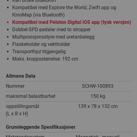
Kan bruke Bluetooth
Kompatibel med Explore the World, Zwift app og
KinoMap (via Bluetooth)
Kompatibel med Peloton Digital iOS app (tysk versjon)
Dobbel-SPD-pedaler med to stropper
Multiposisjonsstyre med uretanbelegg
Flaskeholder og vektholder
Transporthjul tilgjengelig
Maks. kroppsstørrelse: 192 cm
Allmene Data
Nummer
SCHW-100893
maksimal belastbarhet
150 kg
oppstillingsmål
139 x 78 x 132 cm
(L x B x H)
Grunnleggende Spesifikasjoner