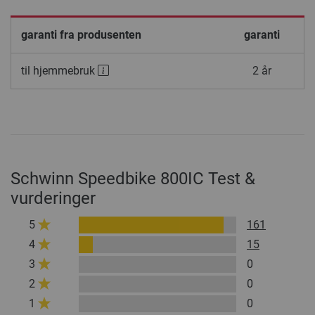
garanti fra produsenten
garanti
til hjemmebruk
2 år
Schwinn Speedbike 800IC Test &
vurderinger
5
161
4
15
3
0
2
0
1
0