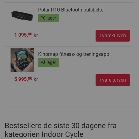
Polar H10 Bluetooth pulsbelte
På lager
1 095,
kr
00
i varekurven
Kinomap fitness- og treningsapp
På lager
5 995,
kr
00
i varekurven
Bestsellere de siste 30 dagene fra
kategorien Indoor Cycle