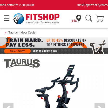
Din ekspert for hjemmetrening i 42 år
69x
Taurus Indoor Cycle