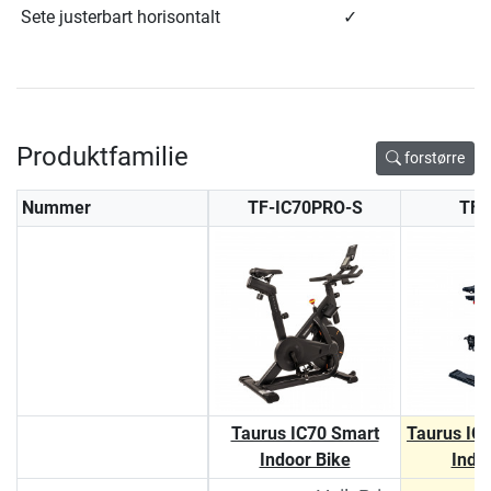
Sete justerbart horisontalt
✓
Produktfamilie
forstørre
Nummer
TF-IC70PRO-S
TF-
Taurus IC70 Smart
Taurus IC
Indoor Bike
Indo