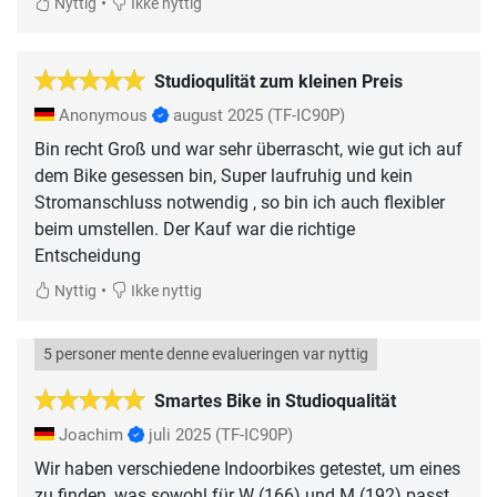
•
Nyttig
Ikke nyttig
Studioqulität zum kleinen Preis
Anonymous
august 2025
(TF-IC90P)
Bin recht Groß und war sehr überrascht, wie gut ich auf
dem Bike gesessen bin, Super laufruhig und kein
Stromanschluss notwendig , so bin ich auch flexibler
beim umstellen. Der Kauf war die richtige
Entscheidung
•
Nyttig
Ikke nyttig
5 personer mente denne evalueringen var nyttig
Smartes Bike in Studioqualität
Joachim
juli 2025
(TF-IC90P)
Wir haben verschiedene Indoorbikes getestet, um eines
zu finden, was sowohl für W (166) und M (192) passt.