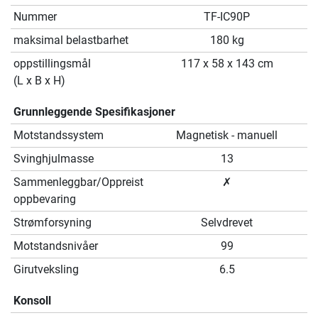
Nummer
TF-IC90P
maksimal belastbarhet
180 kg
oppstillingsmål
117 x 58 x 143 cm
(L x B x H)
Grunnleggende Spesifikasjoner
Motstandssystem
Magnetisk - manuell
Svinghjulmasse
13
Sammenleggbar/Oppreist
✗
oppbevaring
Strømforsyning
Selvdrevet
Motstandsnivåer
99
Girutveksling
6.5
Konsoll