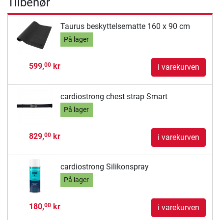
Tilbehør
Taurus beskyttelsematte 160 x 90 cm
På lager
599,
kr
00
i varekurven
cardiostrong chest strap Smart
På lager
829,
kr
00
i varekurven
cardiostrong Silikonspray
På lager
180,
kr
00
i varekurven