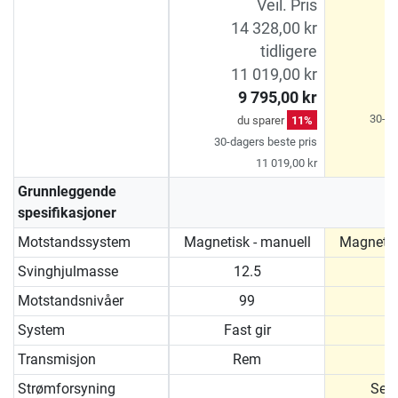
Veil. Pris
14 328,00 kr
tidligere
1
11 019,00 kr
1
9 795,00 kr
30-da
du sparer
11%
30-dagers beste pris
11 019,00 kr
Grunnleggende
spesifikasjoner
Motstandssystem
Magnetisk - manuell
Magnetis
Svinghjulmasse
12.5
Motstandsnivåer
99
System
Fast gir
Transmisjon
Rem
Strømforsyning
Selv