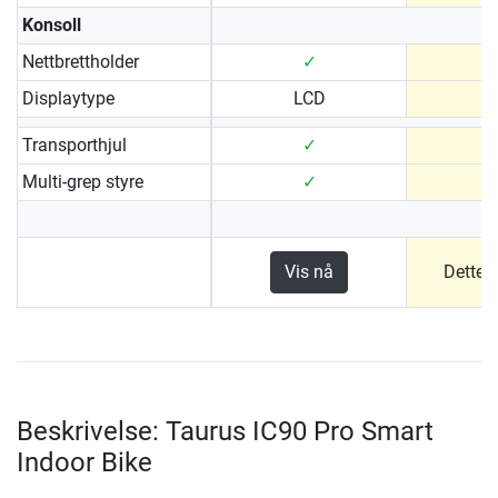
Konsoll
Nettbrettholder
✓
Displaytype
LCD
Transporthjul
✓
Multi-grep styre
✓
Vis nå
Dette 
Beskrivelse: Taurus IC90 Pro Smart
Indoor Bike