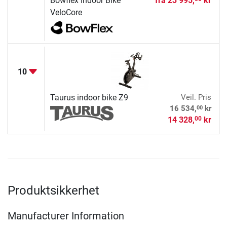
Bowflex Indoor Bike
fra
23 995,
kr
VeloCore
10
Taurus indoor bike Z9
Veil. Pris
00
16 534,
kr
14 328,
kr
00
Produktsikkerhet
Manufacturer Information