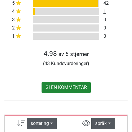
5
42
4
1
3
0
2
0
1
0
4.98
av 5 stjerner
(43 Kundevurderinger)
GI EN KOMMENTAR
sortering
språk