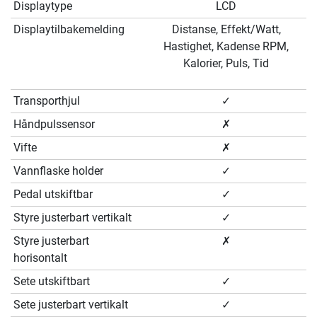
Displaytype
LCD
Displaytilbakemelding
Distanse, Effekt/Watt,
Hastighet, Kadense RPM,
Kalorier, Puls, Tid
Transporthjul
✓
Håndpulssensor
✗
Vifte
✗
Vannflaske holder
✓
Pedal utskiftbar
✓
Styre justerbart vertikalt
✓
Styre justerbart
✗
horisontalt
Sete utskiftbart
✓
Sete justerbart vertikalt
✓