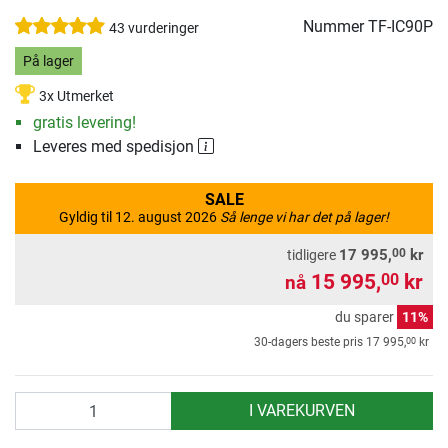
Nummer
TF-IC90P
43 vurderinger
På lager
3x Utmerket
gratis levering!
Leveres med spedisjon
SALE
Gyldig til 12. august 2026
Så lenge vi har det på lager!
00
17 995,
kr
tidligere
15 995,
kr
00
nå
du sparer
11%
00
30-dagers beste pris
17 995,
kr
antall
I VAREKURVEN