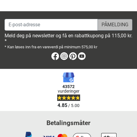
E-post-adresse
Meld deg på newsletter og få en rabattkupong på 115,00 kr.
*
* Kan løses inn fra en vareverdi på minimum 575,00 kr
Facebook
Instagram
Pinterest
Youtube
43572
vurderinger
4.85
/ 5.00
Betalingsmåter