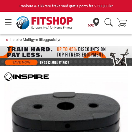
Raskere & sikkrere frakt med gratis porto fra
2 500,00 kr
69x
Inspire Multigym tilleggsutstyr