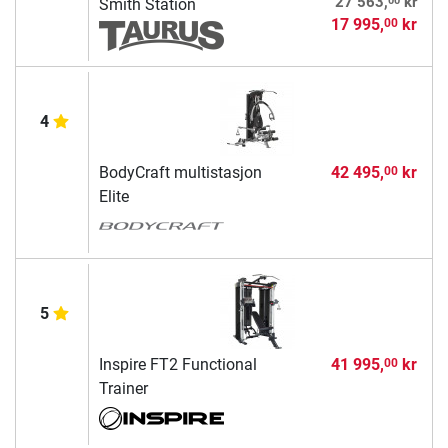
27 563,
kr
Smith Station
17 995,
kr
00
4
BodyCraft multistasjon
42 495,
kr
00
Elite
5
Inspire FT2 Functional
41 995,
kr
00
Trainer