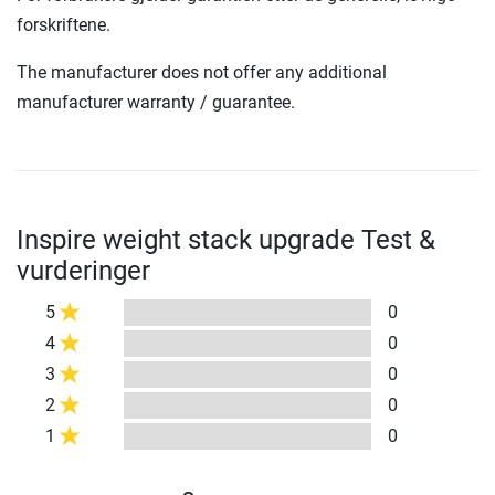
forskriftene.
The manufacturer does not offer any additional
manufacturer warranty / guarantee.
Inspire weight stack upgrade Test &
vurderinger
5
0
4
0
3
0
2
0
1
0