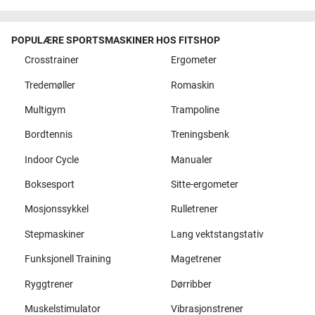
POPULÆRE SPORTSMASKINER HOS FITSHOP
Crosstrainer
Ergometer
Tredemøller
Romaskin
Multigym
Trampoline
Bordtennis
Treningsbenk
Indoor Cycle
Manualer
Boksesport
Sitte-ergometer
Mosjonssykkel
Rulletrener
Stepmaskiner
Lang vektstangstativ
Funksjonell Training
Magetrener
Ryggtrener
Dørribber
Muskelstimulator
Vibrasjonstrener