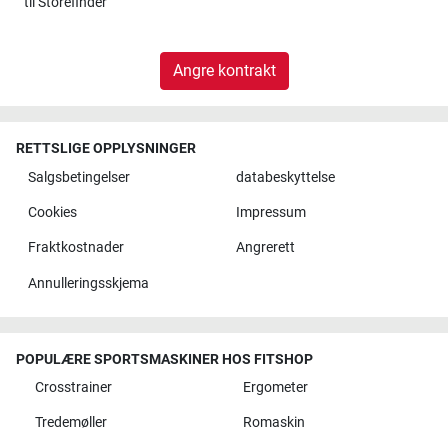
til
Storefinder
Angre kontrakt
RETTSLIGE OPPLYSNINGER
Salgsbetingelser
databeskyttelse
Cookies
Impressum
Fraktkostnader
Angrerett
Annulleringsskjema
POPULÆRE SPORTSMASKINER HOS FITSHOP
Crosstrainer
Ergometer
Tredemøller
Romaskin