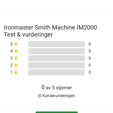
Ironmaster Smith Machine IM2000
Test & vurderinger
5
0
4
0
3
0
2
0
1
0
0
av 5 stjerner
(0 Kundevurderinger)