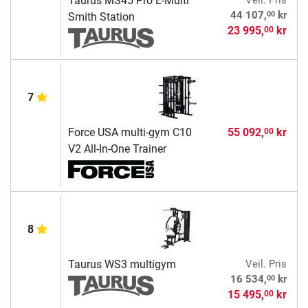
Taurus MS45 Pro E-Multi
Veil. Pris
00
44 107,
kr
Smith Station
23 995,
kr
00
7
Force USA multi-gym C10
55 092,
kr
00
V2 All-In-One Trainer
8
Taurus WS3 multigym
Veil. Pris
00
16 534,
kr
15 495,
kr
00