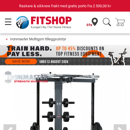
Raskere & sikkrere frakt med gratis porto fra
2 500,00 kr
69x
Ironmaster Multigym tilleggsutstyr