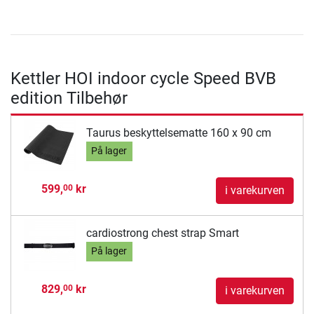
Kettler HOI indoor cycle Speed BVB
edition Tilbehør
Taurus beskyttelsematte 160 x 90 cm
På lager
599,
kr
00
i varekurven
cardiostrong chest strap Smart
På lager
829,
kr
00
i varekurven