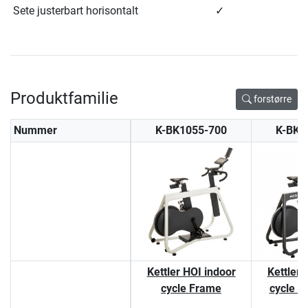
Sete justerbart horisontalt
✓
Produktfamilie
forstørre
Nummer
K-BK1055-700
K-BK1
Kettler HOI indoor
Kettler 
cycle Frame
cycle F