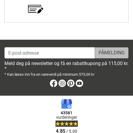
E-post-adresse
Meld deg på newsletter og få en rabattkupong på 115,00 kr.
*
* Kan løses inn fra en vareverdi på minimum 575,00 kr
Facebook
Instagram
Pinterest
Youtube
43581
vurderinger
4.85
/ 5.00