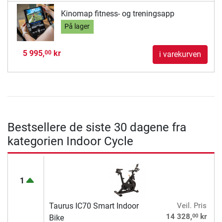
Kinomap fitness- og treningsapp
På lager
5 995,
kr
00
i varekurven
Bestsellere de siste 30 dagene fra
kategorien Indoor Cycle
1
Taurus IC70 Smart Indoor
Veil. Pris
00
14 328,
kr
Bike