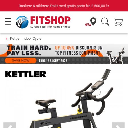
Din ekspert for hjemmetrening i 42 år
69x
Kettler Indoor Cycle