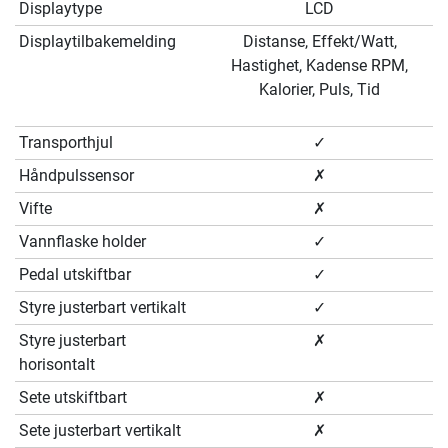
Displaytype
LCD
Displaytilbakemelding
Distanse, Effekt/Watt,
Hastighet, Kadense RPM,
Kalorier, Puls, Tid
Transporthjul
✓
Håndpulssensor
✗
Vifte
✗
Vannflaske holder
✓
Pedal utskiftbar
✓
Styre justerbart vertikalt
✓
Styre justerbart
✗
horisontalt
Sete utskiftbart
✗
Sete justerbart vertikalt
✗