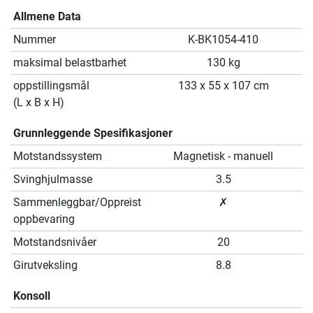
Allmene Data
Nummer
K-BK1054-410
maksimal belastbarhet
130 kg
oppstillingsmål
133 x 55 x 107 cm
(L x B x H)
Grunnleggende Spesifikasjoner
Motstandssystem
Magnetisk - manuell
Svinghjulmasse
3.5
Sammenleggbar/Oppreist
✗
oppbevaring
Motstandsnivåer
20
Girutveksling
8.8
Konsoll