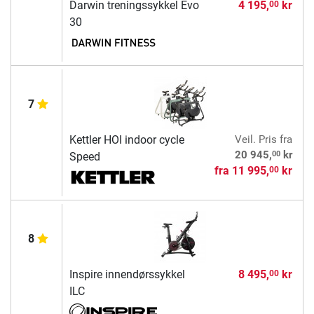
Darwin treningssykkel Evo
4 195,
kr
00
30
7
Kettler HOI indoor cycle
Veil. Pris
fra
00
20 945,
kr
Speed
fra
11 995,
kr
00
8
Inspire innendørssykkel
8 495,
kr
00
ILC