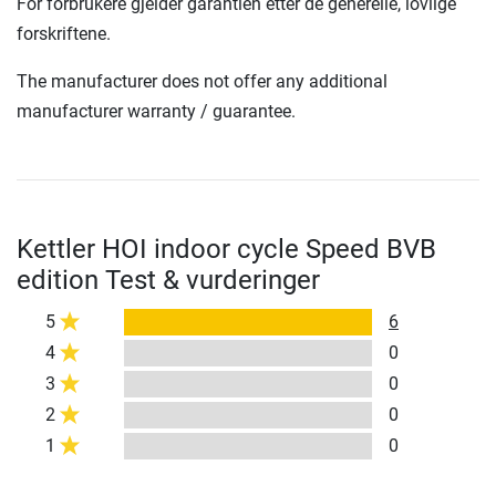
For forbrukere gjelder garantien etter de generelle, lovlige
forskriftene.
The manufacturer does not offer any additional
manufacturer warranty / guarantee.
Kettler HOI indoor cycle Speed BVB
edition Test & vurderinger
5
6
4
0
3
0
2
0
1
0