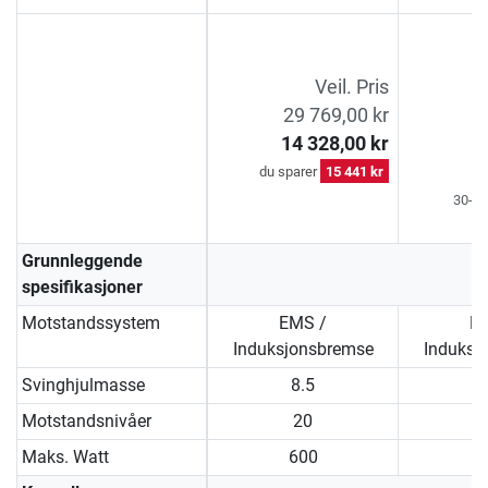
3
Veil. Pris
29 769,00 kr
1
14 328,00 kr
1
du sparer
15 441 kr
30-da
Grunnleggende
spesifikasjoner
Motstandssystem
EMS /
E
Induksjonsbremse
Induksj
Svinghjulmasse
8.5
Motstandsnivåer
20
Maks. Watt
600
1