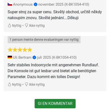
Anonymous
november 2025
(K-BK1054-410)
Super stroj za super cenu. Skvělý obchod, určitě někdy
nakoupím znovu. Skvělé jednání….Děkuji
•
Nyttig
Ikke nyttig
1 person mente denne evalueringen var nyttig
Uli Bertram
juli 2025
(K-BK1054-410)
Sehr stabiles Indoorcycle mit angenehmen Rundlauf.
Die Konsole ist gut lesbar und bietet alle benötigten
Parameter. Dazu kommt ein tolles Design!
•
Nyttig
Ikke nyttig
GI EN KOMMENTAR