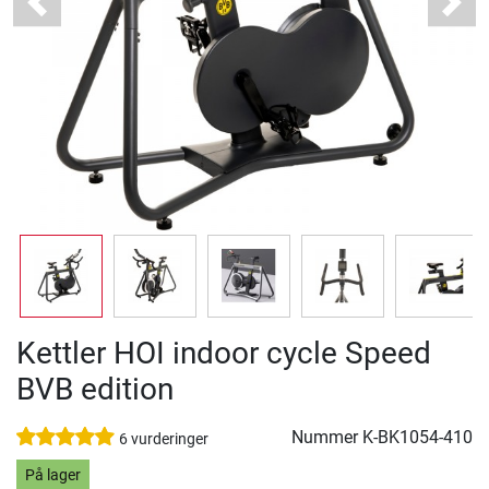
Previous
Next
Kettler HOI indoor cycle Speed
BVB edition
Nummer
K-BK1054-410
6 vurderinger
På lager