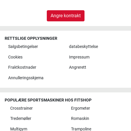
Angre kontrakt
RETTSLIGE OPPLYSNINGER
Salgsbetingelser
databeskyttelse
Cookies
Impressum
Fraktkostnader
Angrerett
Annulleringsskjema
POPULÆRE SPORTSMASKINER HOS FITSHOP
Crosstrainer
Ergometer
Tredemøller
Romaskin
Multigym
Trampoline