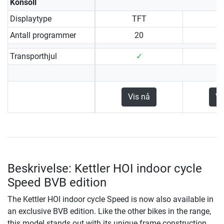
Konsoll
Displaytype
TFT
Antall programmer
20
Transporthjul
✓
Vis nå
Vi
Beskrivelse: Kettler HOI indoor cycle
Speed BVB edition
The Kettler HOI indoor cycle Speed is now also available in
an exclusive BVB edition. Like the other bikes in the range,
this model stands out with its unique frame construction