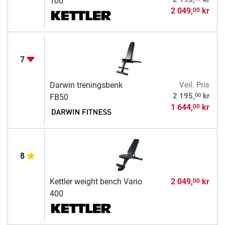
100
2 049,
kr
00
7
Darwin treningsbenk
Veil. Pris
00
2 195,
kr
FB50
1 644,
kr
00
8
Kettler weight bench Vario
2 049,
kr
00
400