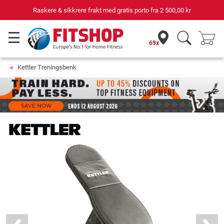
Raskere & sikkrere frakt med gratis porto fra
2 500,00 kr
69x
Kettler Treningsbenk