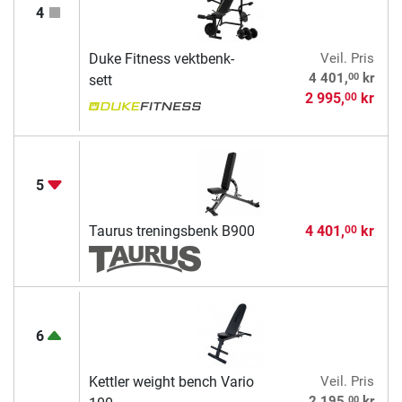
4
Duke Fitness vektbenk-
Veil. Pris
00
4 401,
kr
sett
2 995,
kr
00
5
Taurus treningsbenk B900
4 401,
kr
00
6
Kettler weight bench Vario
Veil. Pris
00
2 195,
kr