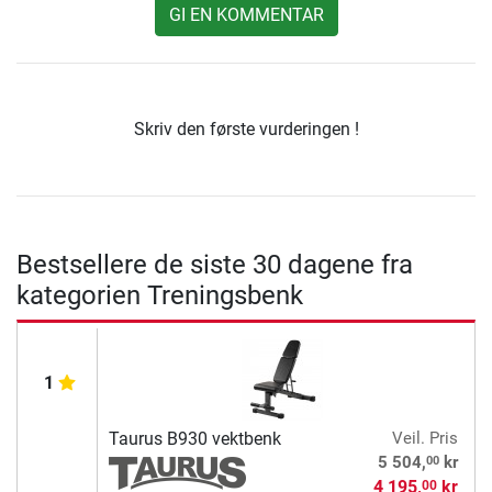
GI EN KOMMENTAR
Skriv den første vurderingen !
Bestsellere de siste 30 dagene fra
kategorien Treningsbenk
1
Taurus B930 vektbenk
Veil. Pris
00
5 504,
kr
4 195,
kr
00