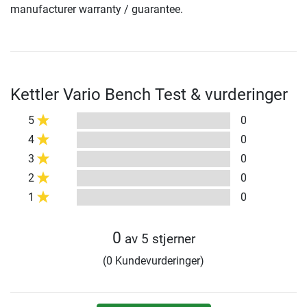
manufacturer warranty / guarantee.
Kettler Vario Bench Test & vurderinger
5
0
4
0
3
0
2
0
1
0
0
av 5 stjerner
(0 Kundevurderinger)