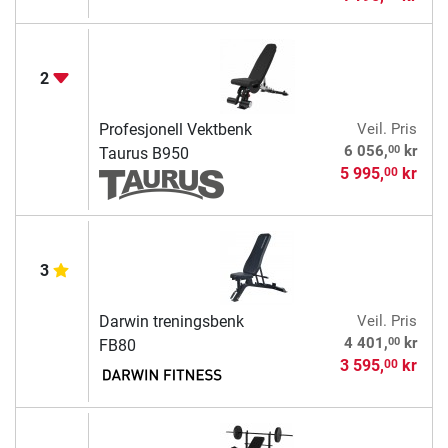
2
Profesjonell Vektbenk
Veil. Pris
00
6 056,
kr
Taurus B950
5 995,
kr
00
3
Darwin treningsbenk
Veil. Pris
00
4 401,
kr
FB80
3 595,
kr
00