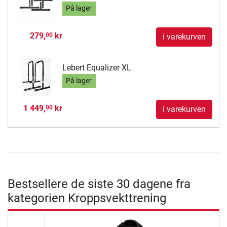
På lager
279,
kr
00
i varekurven
Lebert Equalizer XL
På lager
1 449,
kr
00
i varekurven
Bestsellere de siste 30 dagene fra
kategorien Kroppsvekttrening