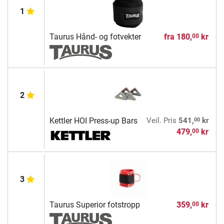
1
Taurus Hånd- og fotvekter
fra
180,
kr
00
2
00
Kettler HOI Press-up Bars
Veil. Pris
541,
kr
479,
kr
00
3
Taurus Superior fotstropp
359,
kr
00