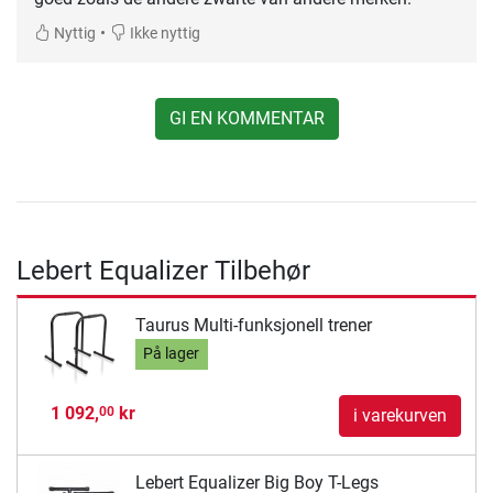
•
Nyttig
Ikke nyttig
GI EN KOMMENTAR
Lebert Equalizer Tilbehør
Taurus Multi-funksjonell trener
På lager
1 092,
kr
00
i varekurven
Lebert Equalizer Big Boy T-Legs