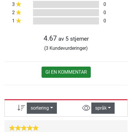
3
0
2
0
1
0
4.67
av 5 stjerner
(3 Kundevurderinger)
GI EN KOMMENTAR
sortering
språk