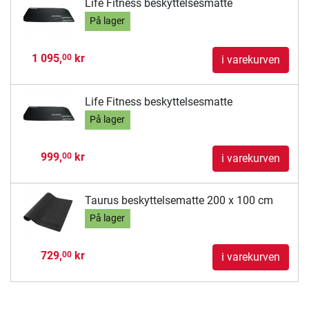
Life Fitness beskyttelsesmatte
På lager
1 095,
kr
00
i varekurven
Life Fitness beskyttelsesmatte
På lager
999,
kr
00
i varekurven
Taurus beskyttelsematte 200 x 100 cm
På lager
729,
kr
00
i varekurven