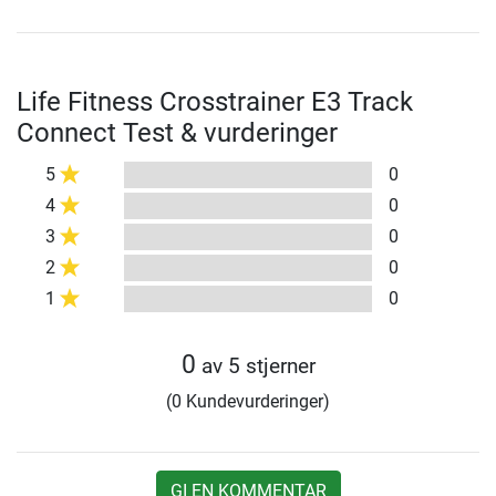
Life Fitness Crosstrainer E3 Track
Connect Test & vurderinger
5
0
4
0
3
0
2
0
1
0
0
av 5 stjerner
(0 Kundevurderinger)
GI EN KOMMENTAR