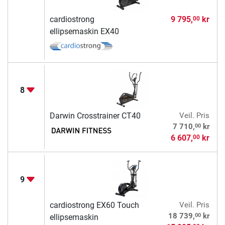
cardiostrong
9 795,
kr
00
ellipsemaskin EX40
8
Darwin Crosstrainer CT40
Veil. Pris
00
7 710,
kr
6 607,
kr
00
9
cardiostrong EX60 Touch
Veil. Pris
00
18 739,
kr
ellipsemaskin