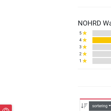
NOHRD Wall
5
4
3
2
1
sortering