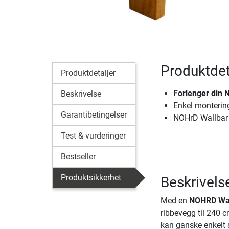
Produktdet
Produktdetaljer
Forlenger din 
Beskrivelse
Enkel monterin
Garantibetingelser
NOHrD Wallbar f
Test & vurderinger
Bestseller
Produktsikkerhet
Beskrivels
Med en
NOHRD Wal
ribbevegg til 240 
kan ganske enkelt 