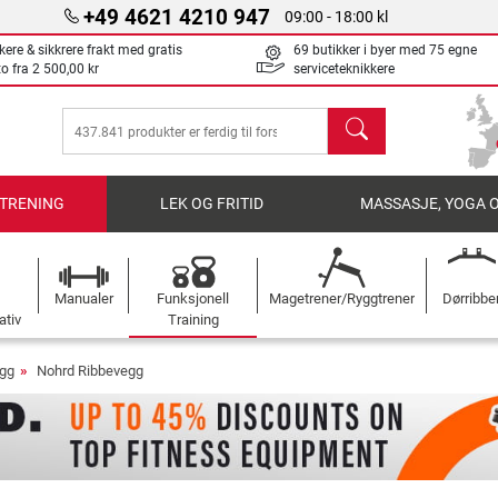
+49 4621 4210 947
09:00 - 18:00 kl
kere & sikkrere frakt med gratis
69 butikker i byer med 75 egne
to fra
2 500,00 kr
serviceteknikkere
søk
TRENING
LEK OG FRITID
MASSASJE, YOGA 
Manualer
Funksjonell
Magetrener/Ryggtrener
Dørribbe
ativ
Training
gg
Nohrd Ribbevegg