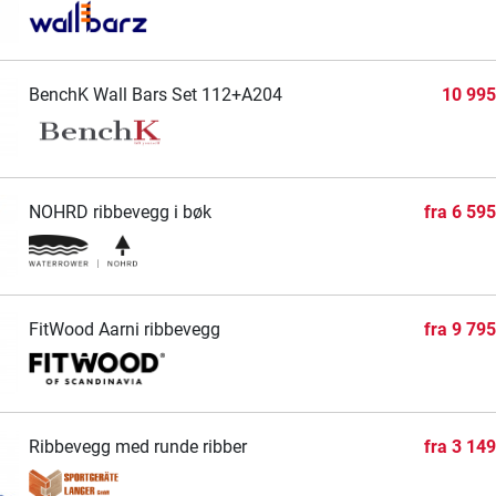
BenchK Wall Bars Set 112+A204
10 995
NOHRD ribbevegg i bøk
fra
6 595
FitWood Aarni ribbevegg
fra
9 795
Ribbevegg med runde ribber
fra
3 149