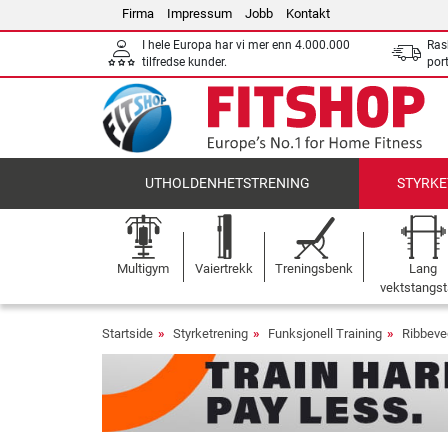
Firma
Impressum
Jobb
Kontakt
I hele Europa har vi mer enn 4.000.000
Ras
tilfredse kunder.
por
UTHOLDENHETSTRENING
STYRKE
Multigym
Vaiertrekk
Treningsbenk
Lang
vektstangst
Startside
Styrketrening
Funksjonell Training
Ribbeve