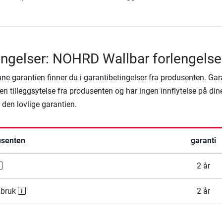
ingelser: NOHRD Wallbar forlengelse
denne garantien finner du i garantibetingelser fra produsenten. Ga
en tilleggsytelse fra produsenten og har ingen innflytelse på din
r den lovlige garantien.
usenten
garanti
2 år
 bruk
2 år