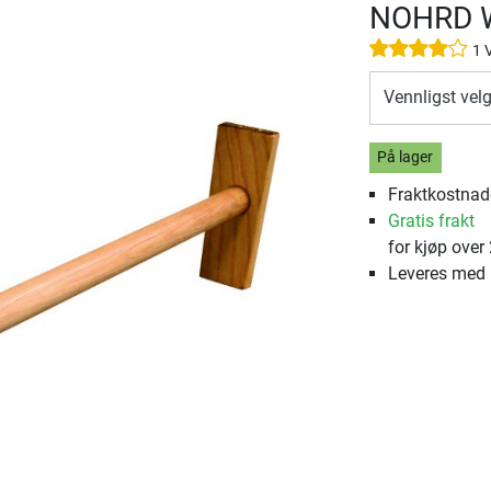
NOHRD Wa
1 
Vennligst vel
På lager
Fraktkostnade
Gratis frakt
for kjøp over
Leveres med