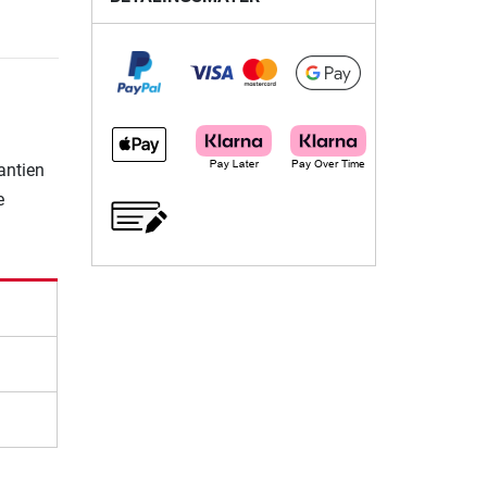
rantien
e