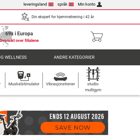
leveringsland
språk
Min konto
Din ekspert for hjemmetrening i 42 år
69x i Europa
Oversikt over filialene
OG WELLNESS
ANDRE KATEGORIER
r
Muskelstimulator
Vibrasjonstrener
studio-
multigym