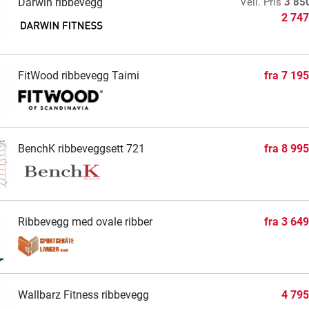
Darwin ribbevegg
Veil. Pris
3 85
2 747
FitWood ribbevegg Taimi
fra
7 195
BenchK ribbeveggsett 721
fra
8 995
Ribbevegg med ovale ribber
fra
3 649
Wallbarz Fitness ribbevegg
4 795