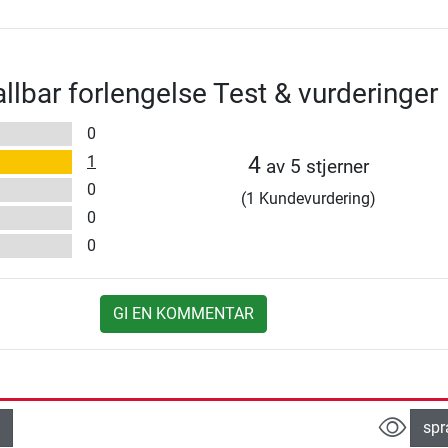
bar forlengelse Test & vurderinger
0
1
4
av 5 stjerner
0
(1 Kundevurdering)
0
0
GI EN KOMMENTAR
spr