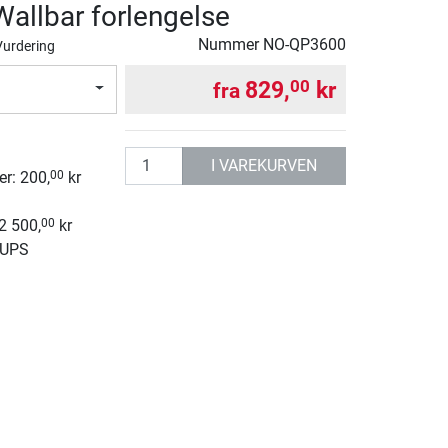
llbar forlengelse
Nummer
NO-QP3600
Vurdering
829,
kr
00
fra
g
antall
I VAREKURVEN
r: 200,
kr
00
 2 500,
kr
00
 UPS