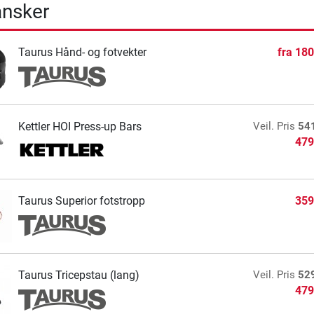
ansker
Taurus Hånd- og fotvekter
fra
180
Kettler HOI Press-up Bars
Veil. Pris
54
479
Taurus Superior fotstropp
359
Taurus Tricepstau (lang)
Veil. Pris
52
479