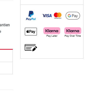
rantien
e