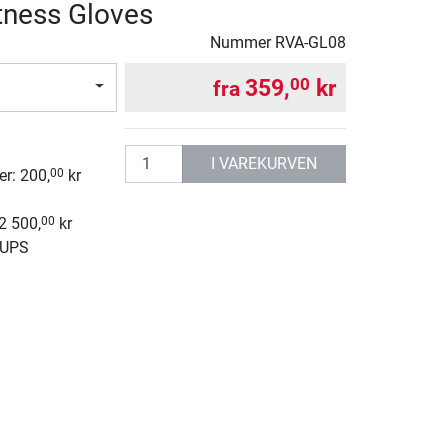
tness Gloves
Nummer
RVA-GL08
359,
kr
00
fra
g
antall
I VAREKURVEN
r: 200,
kr
00
 2 500,
kr
00
 UPS