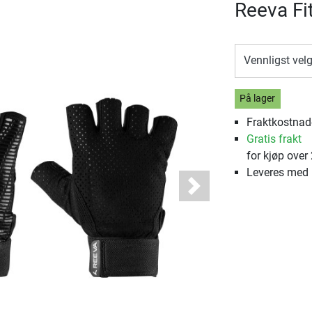
Reeva Fi
Vennligst vel
På lager
Fraktkostnade
Gratis frakt
for kjøp over
Leveres med
Next