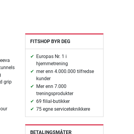
FITSHOP BYR DEG
Europas Nr. 1 i
Reeva
hjemmetrening
 tunnels
mer enn 4.000.000 tilfredse
g
kunder
d grip
Mer enn 7.000
treningsprodukter
69 filial-butikker
your
75 egne serviceteknikkere
BETALINGSMÅTER