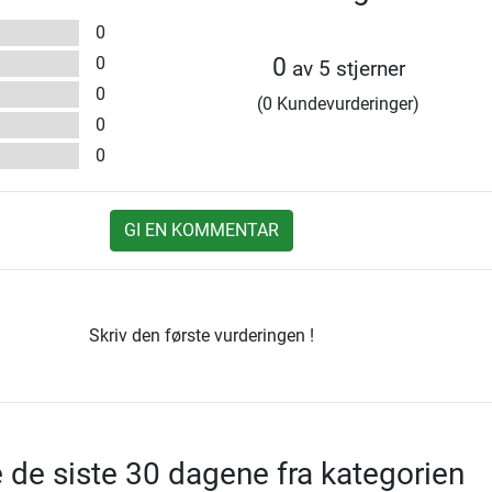
0
0
0
av 5 stjerner
0
(0 Kundevurderinger)
0
0
GI EN KOMMENTAR
Skriv den første vurderingen !
e de siste 30 dagene fra kategorien