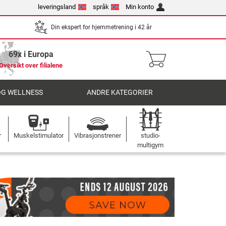
leveringsland
språk
Min konto
Din ekspert for hjemmetrening i 42 år
69x i Europa
Oversikt over filialene
OG WELLNESS
ANDRE KATEGORIER
r
Muskelstimulator
Vibrasjonstrener
studio-
multigym