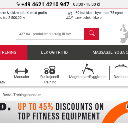
+49 4621 4210 947
08:00 - 18:00 kl
kere & sikkrere frakt med gratis
69 butikker i byer med 75 egne
to fra
2 500,00 kr
serviceteknikkere
søk
TRENING
LEK OG FRITID
MASSASJE, YOGA 
Manualer
Funksjonell
Magetrener/Ryggtrener
Dørribbe
ativ
Training
Reeva Treningshansker