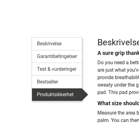
Beskrivels
Beskrivelse
A sure grip than
Garantibetingelser
Do you need a bett
Test & vurderinger
are just what you’v
provide breathabili
Bestseller
sweaty under the gl
pad. This pad provi
Produktsikkerhet
What size shoul
Measure the area b
palm. You can then 