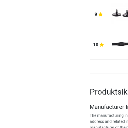
9
10
Produktsik
Manufacturer 
The manufacturing in
address and related i
manufacturer of the 