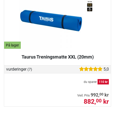
På lager
Taurus Treningsmatte XXL (20mm)
vurderinger
5,0
(7)
du sparer
110 kr
00
992,
kr
Veil. Pris
882,
kr
00