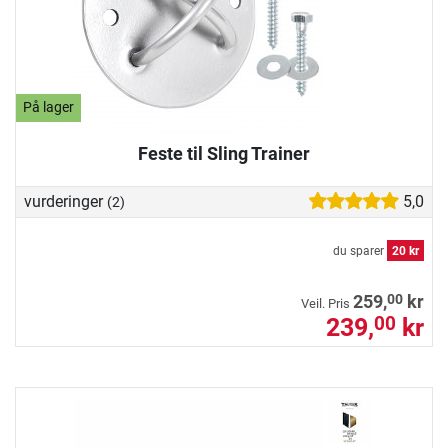
På lager
Feste til Sling Trainer
vurderinger
5,0
(2)
du sparer
20 kr
00
259,
kr
Veil. Pris
239,
kr
00