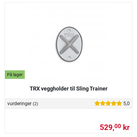
På lager
TRX veggholder til Sling Trainer
vurderinger
5,0
(2)
529,
kr
00