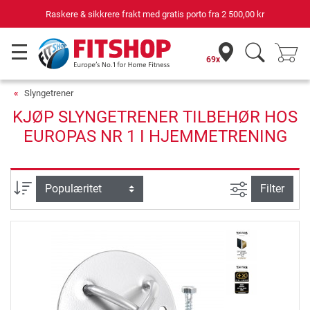
Raskere & sikkrere frakt med gratis porto fra
2 500,00 kr
69x
Slyngetrener
KJØP SLYNGETRENER TILBEHØR HOS
EUROPAS NR 1 I HJEMMETRENING
Avansert sø
sortering
Filter