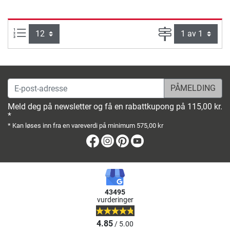
Produkter pr. side:
Side
E-post-adresse
Meld deg på newsletter og få en rabattkupong på 115,00 kr.
*
* Kan løses inn fra en vareverdi på minimum 575,00 kr
Facebook
Instagram
Pinterest
Youtube
43495
vurderinger
4.85
/ 5.00