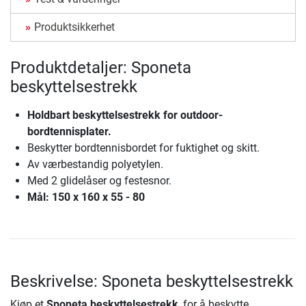
Produktsikkerhet
Produktdetaljer: Sponeta
beskyttelsestrekk
Holdbart beskyttelsestrekk for outdoor-
bordtennisplater.
Beskytter bordtennisbordet for fuktighet og skitt.
Av værbestandig polyetylen.
Med 2 glidelåser og festesnor.
Mål: 150 x 160 x 55 - 80
Beskrivelse: Sponeta beskyttelsestrekk
Kjøp et
Sponeta beskyttelsestrekk
, for å beskytte