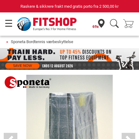
Raskere & sikkrere frakt med gratis porto fra
2 500,00 kr
69x
Sponeta Bordtennis værbeskyttelse