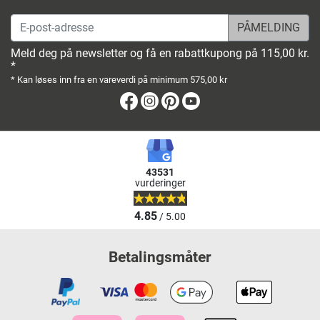
E-post-adresse
Meld deg på newsletter og få en rabattkupong på 115,00 kr.
*
* Kan løses inn fra en vareverdi på minimum 575,00 kr
Facebook
Instagram
Pinterest
Youtube
43531
vurderinger
4.85
/ 5.00
Betalingsmåter