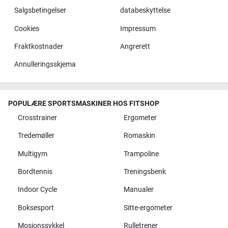
Salgsbetingelser
databeskyttelse
Cookies
Impressum
Fraktkostnader
Angrerett
Annulleringsskjema
POPULÆRE SPORTSMASKINER HOS FITSHOP
Crosstrainer
Ergometer
Tredemøller
Romaskin
Multigym
Trampoline
Bordtennis
Treningsbenk
Indoor Cycle
Manualer
Boksesport
Sitte-ergometer
Mosjonssykkel
Rulletrener