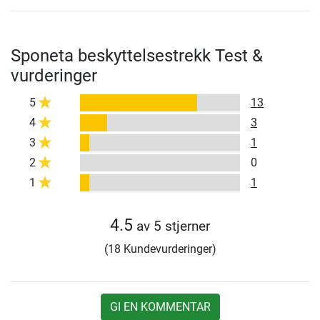
Sponeta beskyttelsestrekk Test &
vurderinger
5
13
4
3
3
1
2
0
1
1
4.5
av 5 stjerner
(18 Kundevurderinger)
GI EN KOMMENTAR