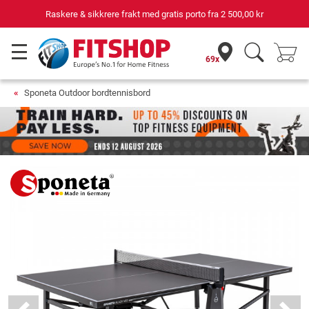
Raskere & sikkrere frakt med gratis porto fra
2 500,00 kr
69x
Sponeta Outdoor bordtennisbord