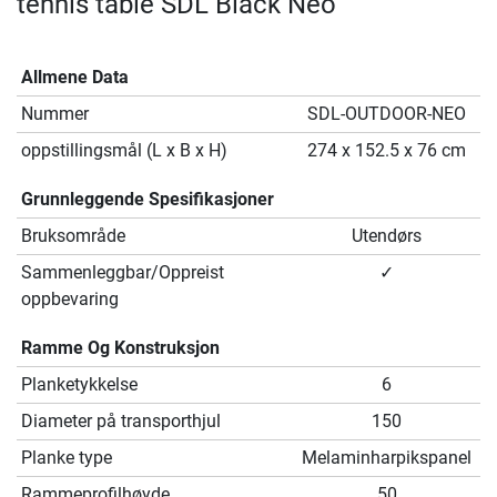
tennis table SDL Black Neo
Allmene Data
Nummer
SDL-OUTDOOR-NEO
oppstillingsmål (L x B x H)
274 x 152.5 x 76 cm
Grunnleggende Spesifikasjoner
Bruksområde
Utendørs
Sammenleggbar/Oppreist
✓
oppbevaring
Ramme Og Konstruksjon
Planketykkelse
6
Diameter på transporthjul
150
Planke type
Melaminharpikspanel
Rammeprofilhøyde
50