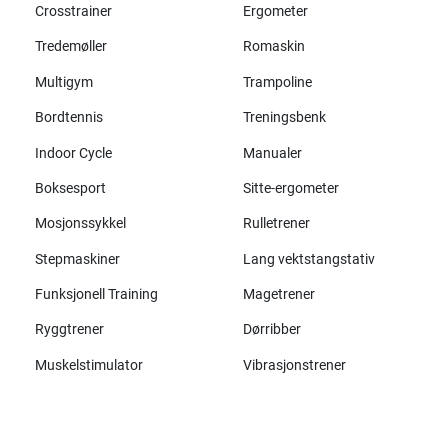
Crosstrainer
Ergometer
Tredemøller
Romaskin
Multigym
Trampoline
Bordtennis
Treningsbenk
Indoor Cycle
Manualer
Boksesport
Sitte-ergometer
Mosjonssykkel
Rulletrener
Stepmaskiner
Lang vektstangstativ
Funksjonell Training
Magetrener
Ryggtrener
Dørribber
Muskelstimulator
Vibrasjonstrener
Alle merker