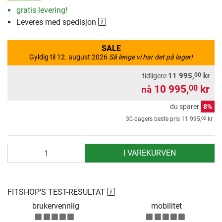
gratis levering!
Leveres med spedisjon
SALE
Gyldig til 12. august 2026
Så lenge vi har det på lager!
00
11 995,
kr
tidligere
10 995,
kr
00
nå
du sparer
8%
00
30-dagers beste pris
11 995,
kr
antall
I VAREKURVEN
FITSHOP'S TEST-RESULTAT
brukervennlig
mobilitet