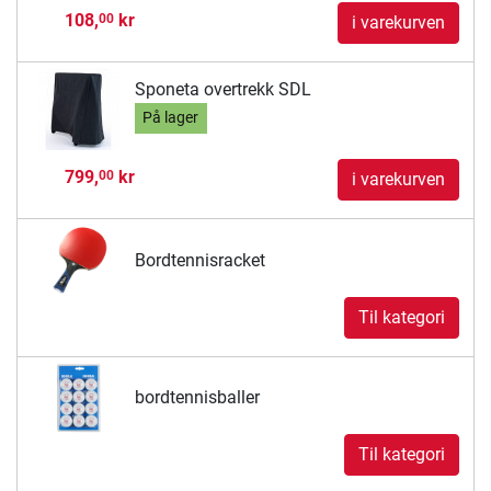
108,
kr
00
i varekurven
Sponeta overtrekk SDL
På lager
799,
kr
00
i varekurven
Bordtennisracket
Til kategori
bordtennisballer
Til kategori