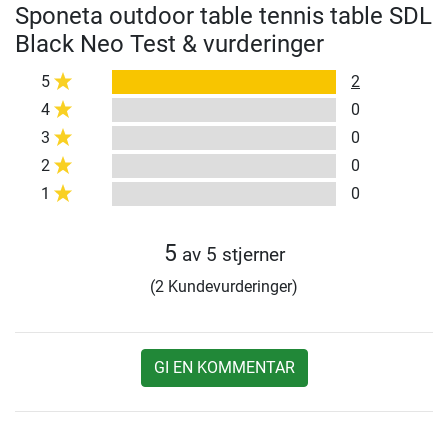
Sponeta outdoor table tennis table SDL
Black Neo Test & vurderinger
5
2
4
0
3
0
2
0
1
0
5
av 5 stjerner
(2 Kundevurderinger)
GI EN KOMMENTAR