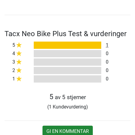
Tacx Neo Bike Plus Test & vurderinger
5
1
4
0
3
0
2
0
1
0
5
av 5 stjerner
(1 Kundevurdering)
GI EN KOMMENTAR