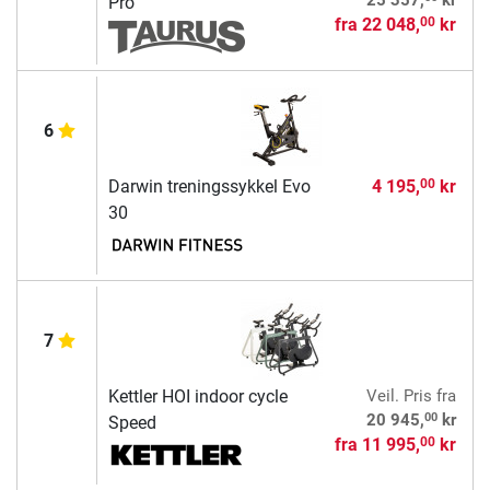
Pro
fra
22 048,
kr
00
6
Darwin treningssykkel Evo
4 195,
kr
00
30
7
Kettler HOI indoor cycle
Veil. Pris
fra
00
20 945,
kr
Speed
fra
11 995,
kr
00