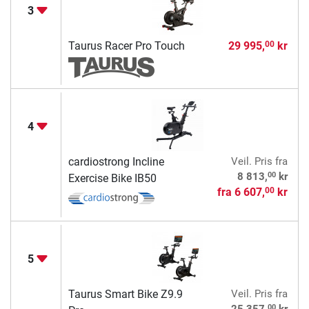
3
Taurus Racer Pro Touch
29 995,
kr
00
4
cardiostrong Incline
Veil. Pris
fra
00
8 813,
kr
Exercise Bike IB50
fra
6 607,
kr
00
5
Taurus Smart Bike Z9.9
Veil. Pris
fra
00
25 357,
kr