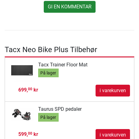
GI EN KOMMENTAR
Tacx Neo Bike Plus Tilbehør
Tacx Trainer Floor Mat
På lager
699,
kr
00
i varekurven
Taurus SPD pedaler
På lager
599,
kr
00
i varekurven