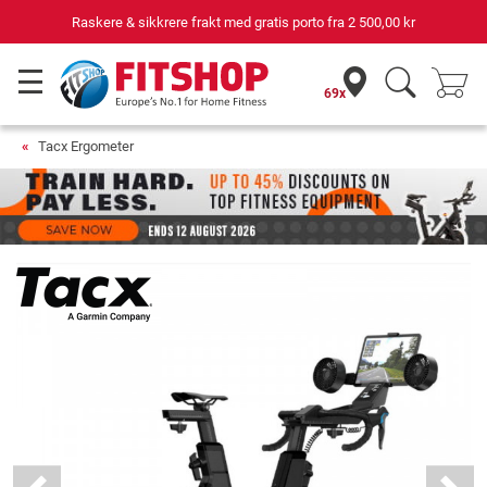
Raskere & sikkrere frakt med gratis porto fra
2 500,00 kr
69x
Tacx Ergometer