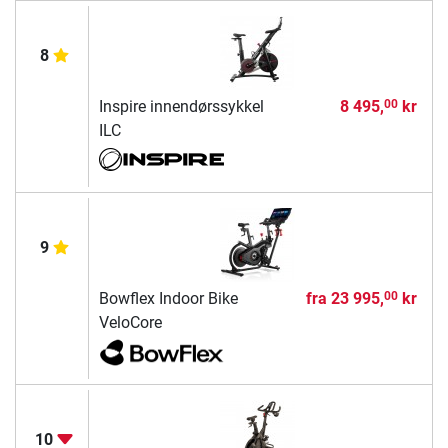
8
Inspire innendørssykkel
8 495,
kr
00
ILC
9
Bowflex Indoor Bike
fra
23 995,
kr
00
VeloCore
10