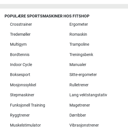
POPULÆRE SPORTSMASKINER HOS FITSHOP
Crosstrainer
Ergometer
Tredemøller
Romaskin
Multigym
Trampoline
Bordtennis
Treningsbenk
Indoor Cycle
Manualer
Boksesport
Sitte-ergometer
Mosjonssykkel
Rulletrener
Stepmaskiner
Lang vektstangstativ
Funksjonell Training
Magetrener
Ryggtrener
Dørribber
Muskelstimulator
Vibrasjonstrener