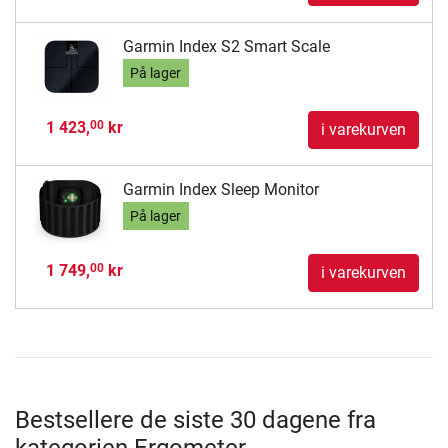
Garmin Index S2 Smart Scale
På lager
1 423,
kr
00
i varekurven
Garmin Index Sleep Monitor
På lager
1 749,
kr
00
i varekurven
Bestsellere de siste 30 dagene fra
kategorien Ergometer