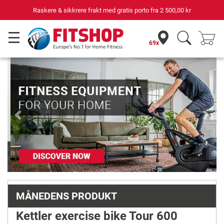
00,00 kr
Din ekspert for hjemmetrening i 42 år
69x
Previous
Next
MÅNEDENS PRODUKT
Kettler exercise bike Tour 600