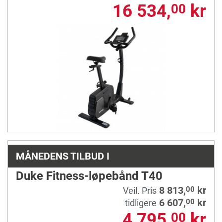
16 534,
kr
00
MÅNEDENS TILBUD I
Duke Fitness-løpebånd T40
8 813,
kr
00
Veil. Pris
6 607,
kr
00
tidligere
4 795,
kr
00