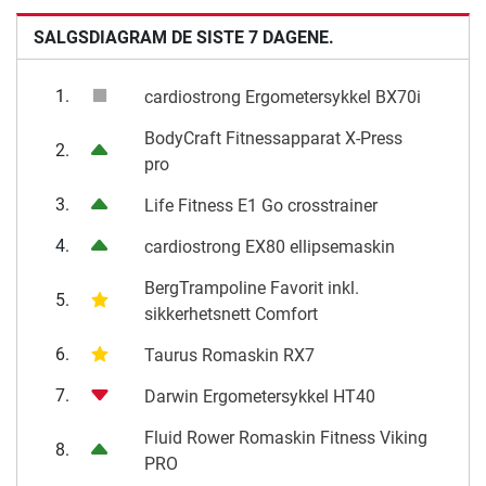
SALGSDIAGRAM DE SISTE 7 DAGENE.
1.
cardiostrong Ergometersykkel BX70i
BodyCraft Fitnessapparat X-Press
2.
pro
3.
Life Fitness E1 Go crosstrainer
4.
cardiostrong EX80 ellipsemaskin
BergTrampoline Favorit inkl.
5.
sikkerhetsnett Comfort
6.
Taurus Romaskin RX7
7.
Darwin Ergometersykkel HT40
Fluid Rower Romaskin Fitness Viking
8.
PRO