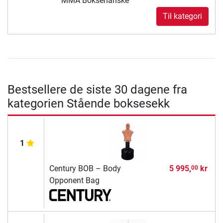
MMA Boksehanske
Til kategori
Bestsellere de siste 30 dagene fra
kategorien Stående boksesekk
1
Century BOB – Body
5 995,
kr
00
Opponent Bag