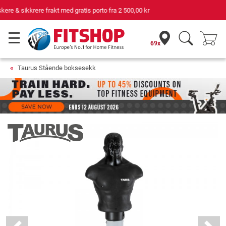
Din ekspert for hjemmetrening i 42 år
69x
Taurus Stående boksesekk