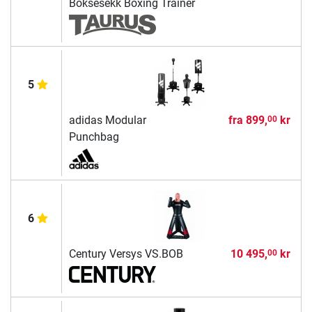
Boksesekk Boxing Trainer
5
adidas Modular
fra
899,
kr
00
Punchbag
6
Century Versys VS.BOB
10 495,
kr
00