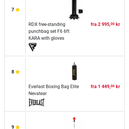
7
RDX free-standing
fra
2 995,
kr
00
punchbag set F6 6ft
KARA with gloves
8
Everlast Boxing Bag Elite
fra
1 449,
kr
00
Nevatear
9