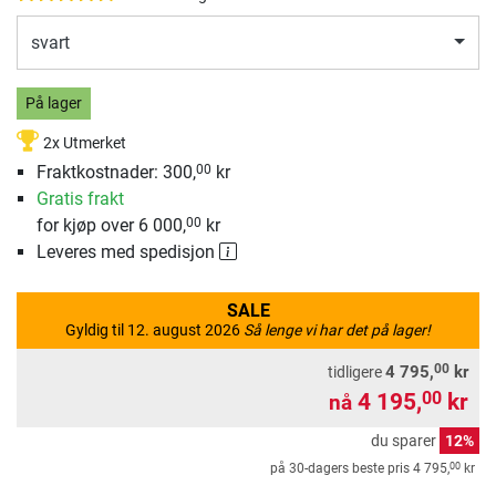
svart
På lager
2x Utmerket
Fraktkostnader:
300,
kr
00
Gratis frakt
for kjøp over 6 000,
kr
00
Leveres med spedisjon
SALE
Gyldig til 12. august 2026
Så lenge vi har det på lager!
00
4 795,
kr
tidligere
4 195,
kr
00
nå
du sparer
12%
00
på 30-dagers beste pris
4 795,
kr