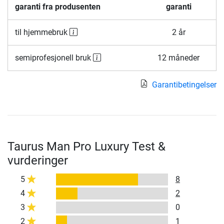
garanti fra produsenten
garanti
til hjemmebruk
2 år
semiprofesjonell bruk
12 måneder
Garantibetingelser
Taurus Man Pro Luxury Test &
vurderinger
5
8
4
2
3
0
2
1