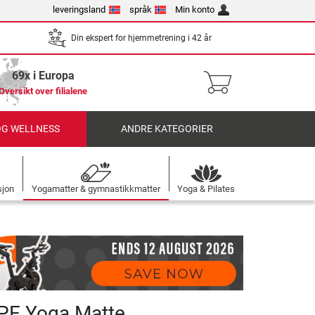
leveringsland
språk
Min konto
Din ekspert for hjemmetrening i 42 år
69x i Europa
Oversikt over filialene
OG WELLNESS
ANDRE KATEGORIER
sjon
Yogamatter & gymnastikkmatter
Yoga & Pilates
PE Yoga Matte