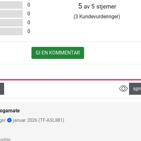
0
5
av 5 stjerner
0
(3 Kundevurderinger)
0
0
GI EN KOMMENTAR
spr
ogamate
ger
januar 2026
(TF-ASL881)
nyttig