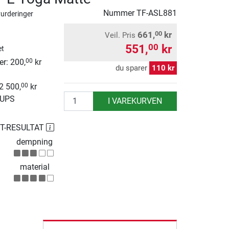
Nummer
TF-ASL881
vurderinger
661,
kr
00
Veil. Pris
551,
kr
00
et
r: 200,
kr
00
du sparer
110 kr
 2 500,
kr
00
antall
 UPS
I VAREKURVEN
ST-RESULTAT
dempning
material