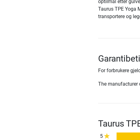
optilmal etter gulv
Taurus TPE Yoga Ma
transportere og leg
Garantibet
For forbrukere gjeld
The manufacturer d
Taurus TPE
5