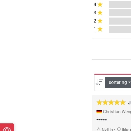
4
3
2
1
sortering
J
Christian Wen
*****
•
Nyttig
Ikke 