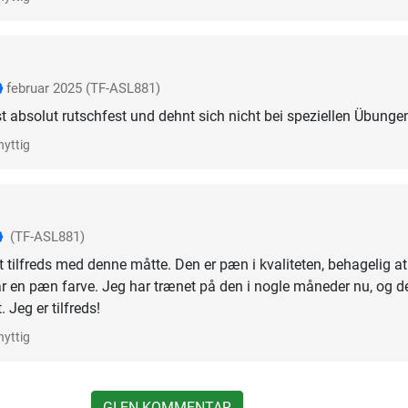
februar 2025
(TF-ASL881)
t absolut rutschfest und dehnt sich nicht bei speziellen Übunge
nyttig
(TF-ASL881)
t tilfreds med denne måtte. Den er pæn i kvaliteten, behagelig at
 en pæn farve. Jeg har trænet på den i nogle måneder nu, og d
. Jeg er tilfreds!
nyttig
GI EN KOMMENTAR