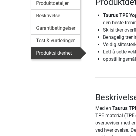
Produktdet
Produktdetaljer
Taurus TPE Yo
Beskrivelse
den beste treni
Garantibetingelser
Sklisikker overf
Behagelig tren
Test & vurderinger
Veldig slitesterk
Lett å sette vek
Produktsikkerhet
oppstillingsmål
Beskrivels
Med en
Taurus TP
TPE-material (TPE
overbeviser med en 
ved hver øvelse. Der