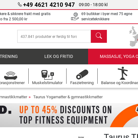
+49 4621 4210 947
09:00 - 18:00 kl
kere & sikkrere frakt med gratis
69 butikker i byer med 75 egne
to fra
2 500,00 kr
serviceteknikkere
søk
TRENING
LEK OG FRITID
MASSASJE, YOGA 
brasjonstrener
Muskelstimulator
Faszietrening
Balanse og Koordina
mnastikkmatter
Taurus Yogamatter & gymnastikkmatter
Taurus T