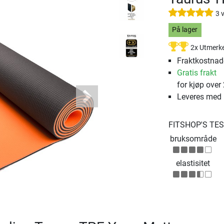
3 
På lager
2x Utmerk
Fraktkostnade
Gratis frakt
for kjøp over
Leveres med
Next
FITSHOP'S TE
bruksområde
elastisitet