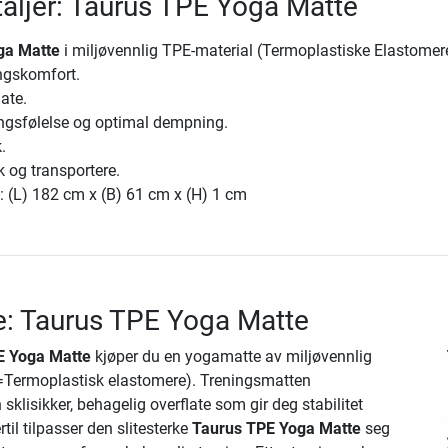
aljer: Taurus TPE Yoga Matte
ga Matte
i miljøvennlig TPE-material (Termoplastiske Elastomere)
ngskomfort.
late.
ingsfølelse og optimal dempning.
.
k og transportere.
: (L) 182 cm x (B) 61 cm x (H) 1 cm
e: Taurus TPE Yoga Matte
E Yoga Matte
kjøper du en yogamatte av miljøvennlig
=Termoplastisk elastomere). Treningsmatten
sklisikker, behagelig overflate som gir deg stabilitet
til tilpasser den slitesterke
Taurus TPE Yoga Matte
seg