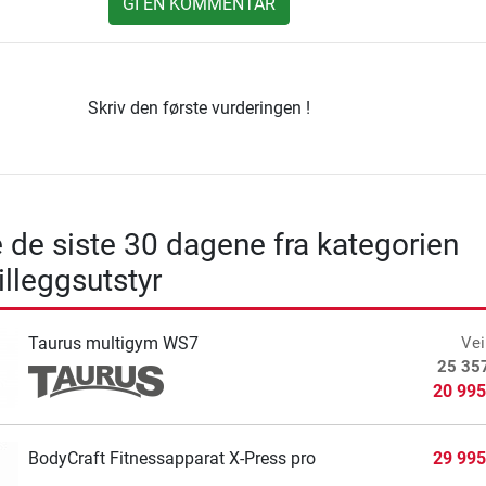
GI EN KOMMENTAR
Skriv den første vurderingen !
e de siste 30 dagene fra kategorien
illeggsutstyr
Taurus multigym WS7
Vei
25 35
20 995
BodyCraft Fitnessapparat X-Press pro
29 995