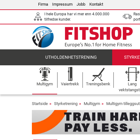
Firma
Impressum
Jobb
Kontakt
I hele Europa har vi mer enn 4.000.000
Ras
tilfredse kunder.
por
UTHOLDENHETSTRENING
STYRKE
Multigym
Vaiertrekk
Treningsbenk
Lang
vektstangst
Startside
Styrketrening
Multigym
Multigym tilleggsut