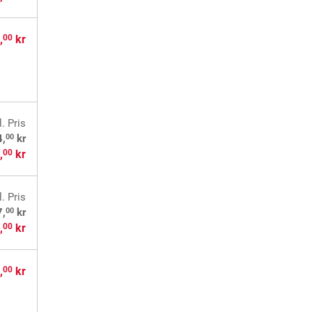
,
kr
00
l. Pris
00
4,
kr
,
kr
00
l. Pris
00
7,
kr
,
kr
00
,
kr
00