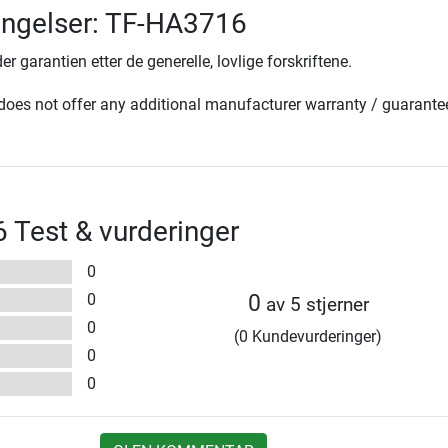
ingelser: TF-HA3716
er garantien etter de generelle, lovlige forskriftene.
oes not offer any additional manufacturer warranty / guarante
Test & vurderinger
0
0
0
av 5 stjerner
0
(0 Kundevurderinger)
0
0