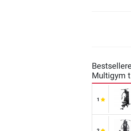
Bestseller
Multigym t
1
2