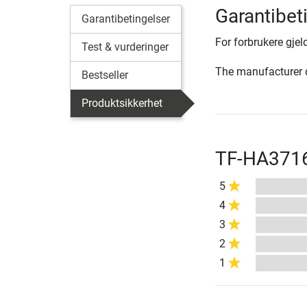
Garantibet
Garantibetingelser
For forbrukere gjeld
Test & vurderinger
The manufacturer d
Bestseller
Produktsikkerhet
TF-HA3716 
5
4
3
2
1