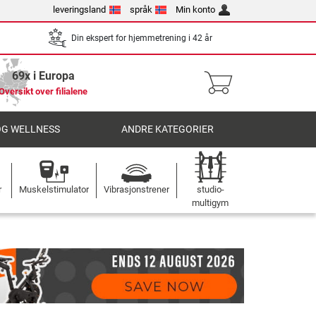
leveringsland
språk
Min konto
Din ekspert for hjemmetrening i 42 år
69x i Europa
Oversikt over filialene
OG WELLNESS
ANDRE KATEGORIER
r
Muskelstimulator
Vibrasjonstrener
studio-
multigym