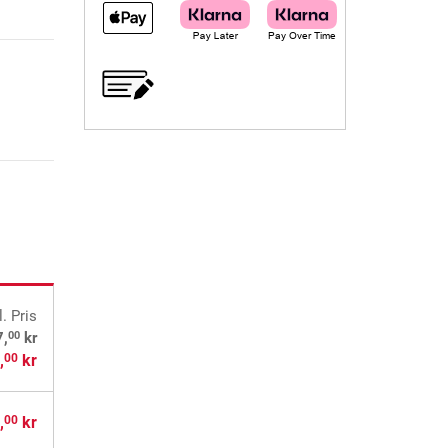
l. Pris
00
7,
kr
,
kr
00
,
kr
00