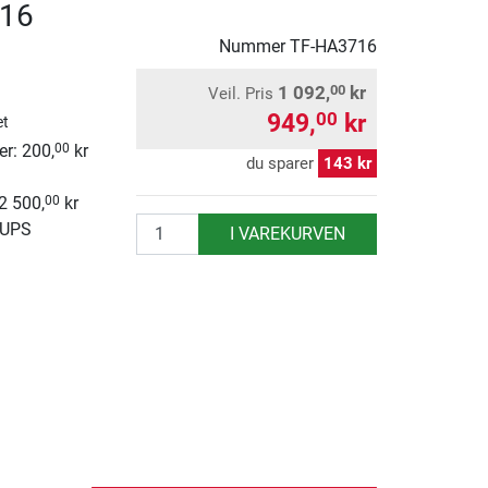
16
Nummer
TF-HA3716
1 092,
kr
00
Veil. Pris
949,
kr
00
et
r: 200,
kr
00
du sparer
143 kr
 2 500,
kr
00
antall
 UPS
I VAREKURVEN