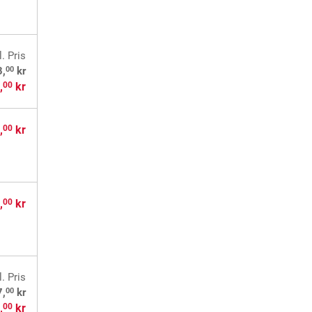
l. Pris
00
3,
kr
,
kr
00
,
kr
00
,
kr
00
l. Pris
00
7,
kr
,
kr
00