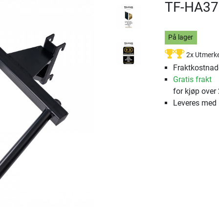
TF-HA37
På lager
2x Utmerk
Fraktkostnade
Gratis frakt
for kjøp over
Leveres med