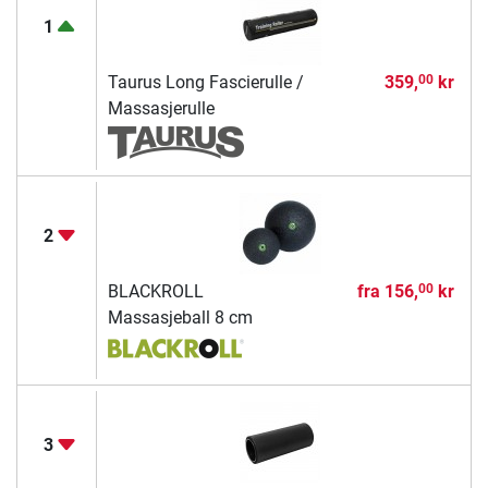
1
Taurus Long Fascierulle /
359,
kr
00
Massasjerulle
2
BLACKROLL
fra
156,
kr
00
Massasjeball 8 cm
3