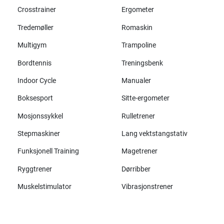
Crosstrainer
Ergometer
Tredemøller
Romaskin
Multigym
Trampoline
Bordtennis
Treningsbenk
Indoor Cycle
Manualer
Boksesport
Sitte-ergometer
Mosjonssykkel
Rulletrener
Stepmaskiner
Lang vektstangstativ
Funksjonell Training
Magetrener
Ryggtrener
Dørribber
Muskelstimulator
Vibrasjonstrener
Alle merker