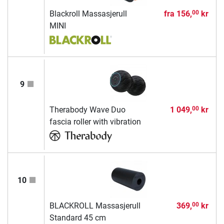
Blackroll Massasjerull
fra
156,
kr
00
MINI
9
Therabody Wave Duo
1 049,
kr
00
fascia roller with vibration
10
BLACKROLL Massasjerull
369,
kr
00
Standard 45 cm