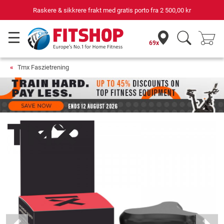
Raskere & sikkrere frakt med gratis porto fra
2 500,00 kr
69x
Tmx Faszietrening