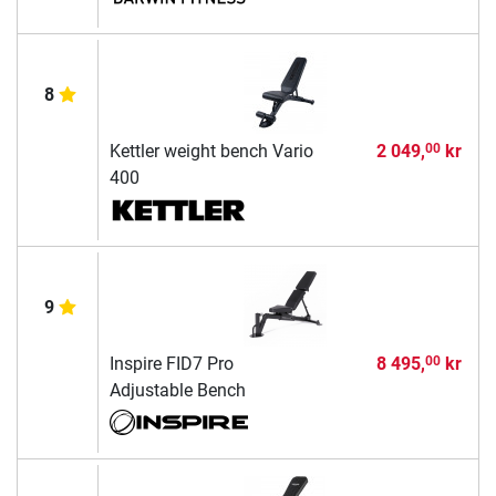
8
Kettler weight bench Vario
2 049,
kr
00
400
9
Inspire FID7 Pro
8 495,
kr
00
Adjustable Bench