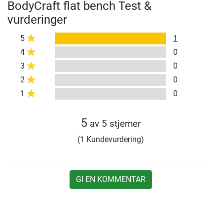
BodyCraft flat bench Test &
vurderinger
5
1
4
0
3
0
2
0
1
0
5
av 5 stjerner
(1 Kundevurdering)
GI EN KOMMENTAR