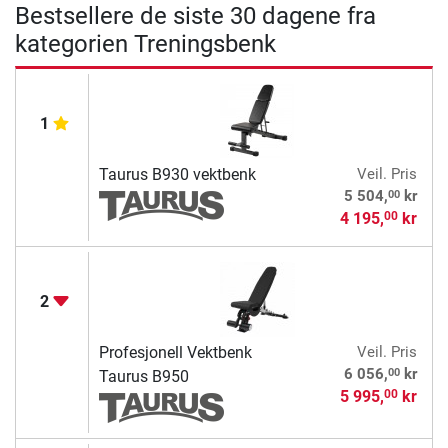
Bestsellere de siste 30 dagene fra
kategorien Treningsbenk
1
Taurus B930 vektbenk
Veil. Pris
00
5 504,
kr
4 195,
kr
00
2
Profesjonell Vektbenk
Veil. Pris
00
6 056,
kr
Taurus B950
5 995,
kr
00