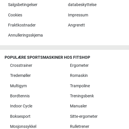
Salgsbetingelser
databeskyttelse
Cookies
Impressum
Fraktkostnader
Angrerett
Annulleringsskjema
POPULÆRE SPORTSMASKINER HOS FITSHOP
Crosstrainer
Ergometer
Tredemøller
Romaskin
Multigym
Trampoline
Bordtennis
Treningsbenk
Indoor Cycle
Manualer
Boksesport
Sitte-ergometer
Mosjonssykkel
Rulletrener