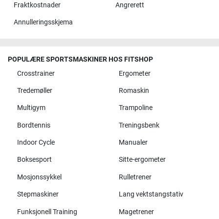
Fraktkostnader
Angrerett
Annulleringsskjema
POPULÆRE SPORTSMASKINER HOS FITSHOP
Crosstrainer
Ergometer
Tredemøller
Romaskin
Multigym
Trampoline
Bordtennis
Treningsbenk
Indoor Cycle
Manualer
Boksesport
Sitte-ergometer
Mosjonssykkel
Rulletrener
Stepmaskiner
Lang vektstangstativ
Funksjonell Training
Magetrener