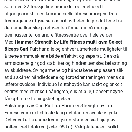
sammen 22 forskjellige produkter og er et ideelt
utgangspunkt i den kommersielle fitnessbransjen. Den
fremragende utførelsen og robustheten til produktene fra
den amerikanske produsenten finner du på mange
treningssenter og andre fitnessentre over hele verden.
Med
Hammer Strength by Life Fitness multi-gym Select
Biceps Curl Pult
har alle og enhver utmerkede muligheter til
å trene armmusklene både effektivt og separat. De skrå
armstøttene gir god stabilitet og hindrer uønsket belastning
av skuldrene. Svingarmene og håndtakene er plassert slik
at du skåner håndleddene og forbedrer treningen mens du
utfører øvelsen. Individuell sittehøyde kan raskt og enkelt
endres med et enkelt håndgrep, slik at alle, uansett høyde,
får optimale treningsbetingelser.
Polstringen av Curl Pult fra Hammer Strength by Life
Fitness er meget slitesterk og det danner seg ikke rynker.
Det er enkelt å endre treningsmotstanden ved hjelp av
bolten i vektblokken (veier 95 kg). Vektplatene er i solid