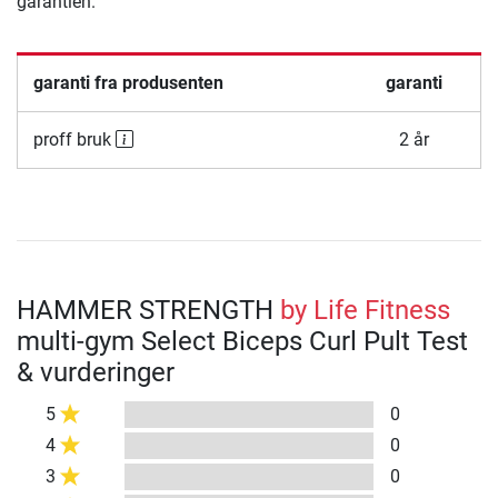
garantien.
garanti fra produsenten
garanti
proff bruk
2 år
HAMMER STRENGTH
by Life Fitness
multi-gym Select Biceps Curl Pult Test
& vurderinger
5
0
4
0
3
0