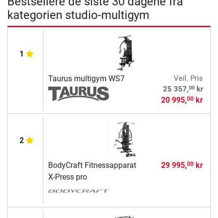
Bestsellere de siste 30 dagene fra
kategorien studio-multigym
1
Taurus multigym WS7
Veil. Pris
00
25 357,
kr
20 995,
kr
00
2
BodyCraft Fitnessapparat
29 995,
kr
00
X-Press pro