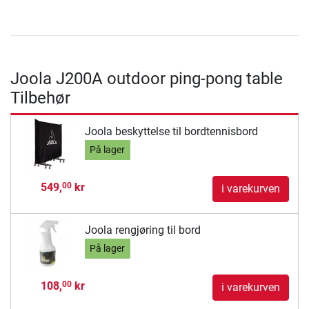
Joola J200A outdoor ping-pong table
Tilbehør
Joola beskyttelse til bordtennisbord
På lager
549,
kr
00
i varekurven
Joola rengjøring til bord
På lager
108,
kr
00
i varekurven