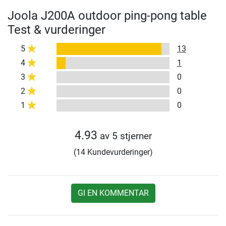
Joola J200A outdoor ping-pong table
Test & vurderinger
5
13
4
1
3
0
2
0
1
0
4.93
av 5 stjerner
(14 Kundevurderinger)
GI EN KOMMENTAR