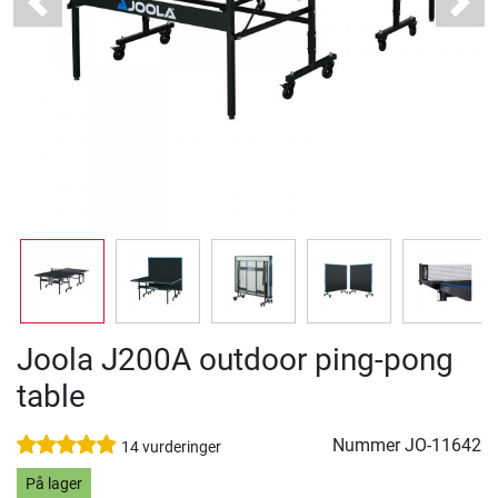
Previous
Next
Joola J200A outdoor ping-pong
table
Nummer
JO-11642
14 vurderinger
På lager