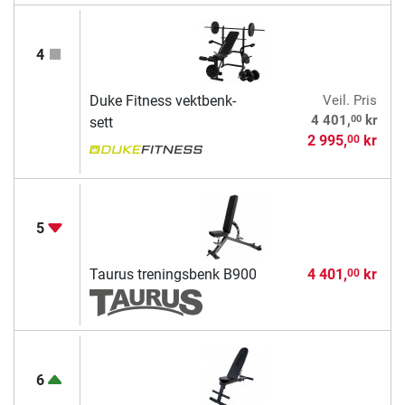
4
Duke Fitness vektbenk-
Veil. Pris
00
4 401,
kr
sett
2 995,
kr
00
5
Taurus treningsbenk B900
4 401,
kr
00
6