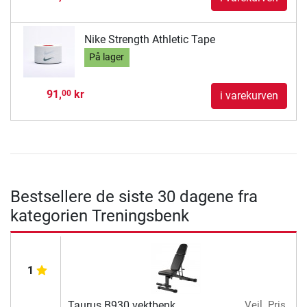
Nike Strength Athletic Tape
På lager
91,
kr
00
i varekurven
Bestsellere de siste 30 dagene fra
kategorien Treningsbenk
1
Taurus B930 vektbenk
Veil. Pris