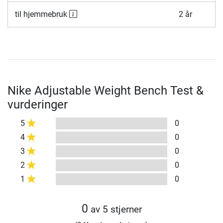
til hjemmebruk
2 år
Nike Adjustable Weight Bench Test &
vurderinger
5
0
4
0
3
0
2
0
1
0
0
av 5 stjerner