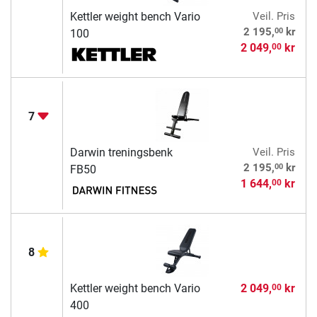
Kettler weight bench Vario
Veil. Pris
00
2 195,
kr
100
2 049,
kr
00
7
Darwin treningsbenk
Veil. Pris
00
2 195,
kr
FB50
1 644,
kr
00
8
Kettler weight bench Vario
2 049,
kr
00
400