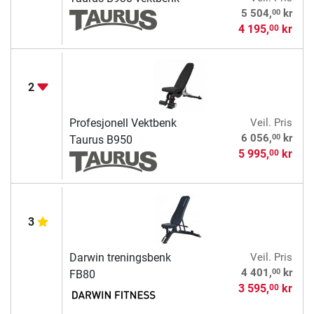
00
5 504,
kr
4 195,
kr
00
2
Profesjonell Vektbenk
Veil. Pris
00
6 056,
kr
Taurus B950
5 995,
kr
00
3
Darwin treningsbenk
Veil. Pris
00
4 401,
kr
FB80
3 595,
kr
00