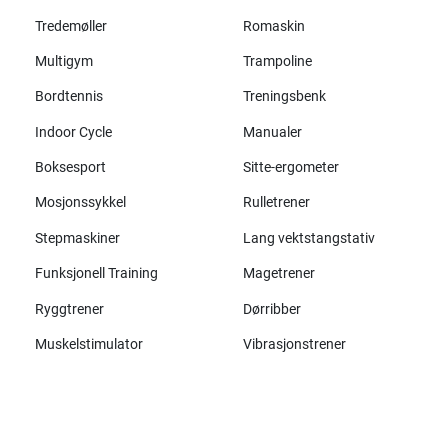
Tredemøller
Romaskin
Multigym
Trampoline
Bordtennis
Treningsbenk
Indoor Cycle
Manualer
Boksesport
Sitte-ergometer
Mosjonssykkel
Rulletrener
Stepmaskiner
Lang vektstangstativ
Funksjonell Training
Magetrener
Ryggtrener
Dørribber
Muskelstimulator
Vibrasjonstrener
Alle merker