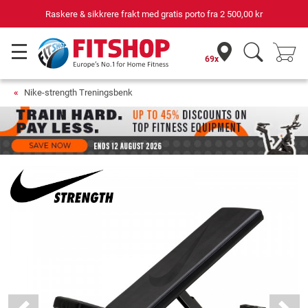
Raskere & sikkrere frakt med gratis porto fra
2 500,00 kr
69x
Nike-strength Treningsbenk