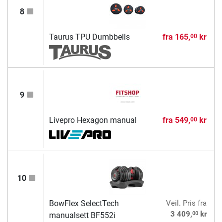
8
Taurus TPU Dumbbells
fra
165,
kr
00
9
Livepro Hexagon manual
fra
549,
kr
00
10
BowFlex SelectTech
Veil. Pris
fra
00
3 409,
kr
manualsett BF552i