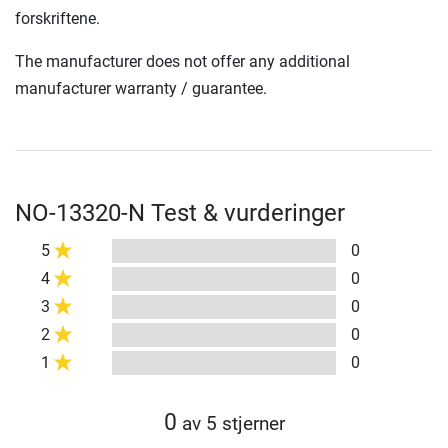
forskriftene.
The manufacturer does not offer any additional
manufacturer warranty / guarantee.
NO-13320-N Test & vurderinger
5
0
4
0
3
0
2
0
1
0
0
av 5 stjerner