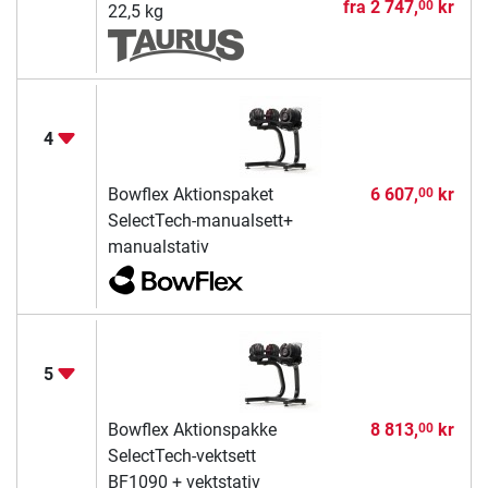
fra
2 747,
kr
00
22,5 kg
4
Bowflex Aktionspaket
6 607,
kr
00
SelectTech-manualsett+
manualstativ
5
Bowflex Aktionspakke
8 813,
kr
00
SelectTech-vektsett
BF1090 + vektstativ