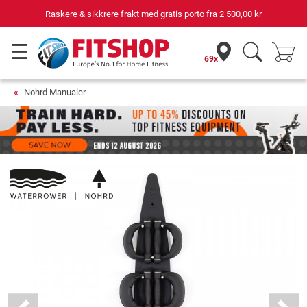
Raskere & sikkrere frakt med gratis porto fra
2 500,00 kr
69x
Nohrd Manualer