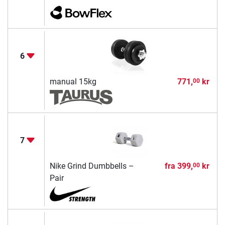
6
manual 15kg
771,
kr
00
7
Nike Grind Dumbbells –
fra
399,
kr
00
Pair