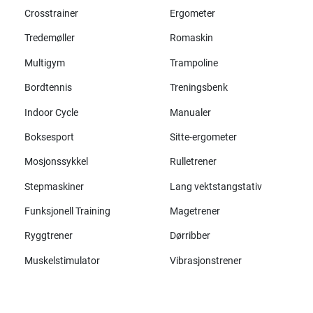
Crosstrainer
Ergometer
Tredemøller
Romaskin
Multigym
Trampoline
Bordtennis
Treningsbenk
Indoor Cycle
Manualer
Boksesport
Sitte-ergometer
Mosjonssykkel
Rulletrener
Stepmaskiner
Lang vektstangstativ
Funksjonell Training
Magetrener
Ryggtrener
Dørribber
Muskelstimulator
Vibrasjonstrener
Alle merker