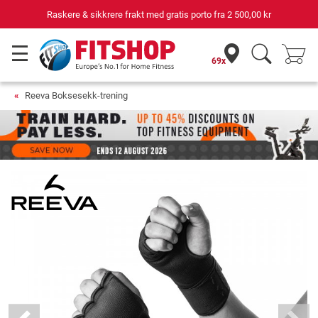
Raskere & sikkrere frakt med gratis porto fra
2 500,00 kr
69x
Reeva Boksesekk-trening