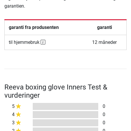
garantien.
garanti fra produsenten
garanti
til hjemmebruk
12 måneder
Reeva boxing glove Inners Test &
vurderinger
5
0
4
0
3
0
2
0