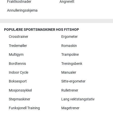
Fraktkostnader
Angrerett
Annulleringsskjema
POPULÆRE SPORTSMASKINER HOS FITSHOP
Crosstrainer
Ergometer
Tredemøller
Romaskin
Multigym
Trampoline
Bordtennis
Treningsbenk
Indoor Cycle
Manualer
Boksesport
Sitte-ergometer
Mosjonssykkel
Rulletrener
Stepmaskiner
Lang vektstangstativ
Funksjonell Training
Magetrener