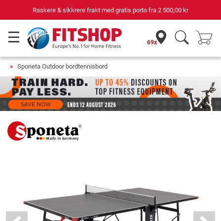
Raskere & sikkrere frakt med gratis porto fra
2 500,00 kr
69x
Sponeta Outdoor bordtennisbord