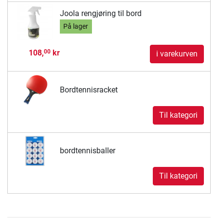
Joola rengjøring til bord
På lager
108,
kr
00
i varekurven
Bordtennisracket
Til kategori
bordtennisballer
Til kategori