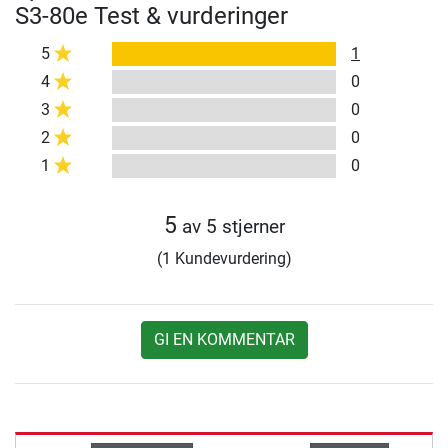
S3-80e Test & vurderinger
5
1
4
0
3
0
2
0
1
0
5
av 5 stjerner
(1 Kundevurdering)
GI EN KOMMENTAR